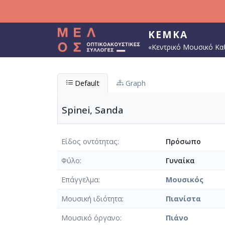
Παράκαμψη προς το κυρίως περιεχόμενο
ΚΕΜΚΑ
«Κεντρικό Μουσικό Κα
Default
Graph
Spinei, Sanda
Είδος οντότητας
Πρόσωπο
Φύλο
Γυναίκα
Επάγγελμα
Μουσικός
Μουσική ιδιότητα
Πιανίστα
Μουσικό όργανο
Πιάνο