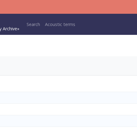
Main navigation
Search
Acoustic terms
y Archive»