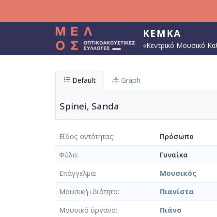
Παράκαμψη προς το κυρίως περιεχόμενο
ΚΕΜΚΑ
«Κεντρικό Μουσικό Κα
Default
Graph
Spinei, Sanda
Είδος οντότητας
Πρόσωπο
Φύλο
Γυναίκα
Επάγγελμα
Μουσικός
Μουσική ιδιότητα
Πιανίστα
Μουσικό όργανο
Πιάνο