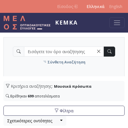
Παράκαμψη προς το κυρίως περιεχόμενο
Είσοδος
Ελληνικά
English
ΚΕΜΚΑ
Σύνθετη Αναζήτηση
Κριτήρια αναζήτησης:
Μουσικά πρόσωπα
Βρέθηκαν
699
αποτελέσματα
Φίλτρα
Βρέθηκαν
Λίστα μετα τα αποτελέσματα αναζήτησης:
699
αποτελέσματα , σύνολο σελίδων 24.
Σχετικότερες οντότητες
Εφαρμοζόμενα κριτήρια αναζήτησης:
Μουσικά πρόσωπα
Ακύρωση των κριτηρίων αναζή