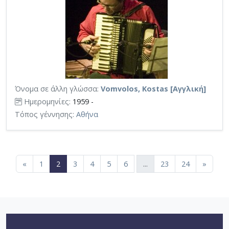
Όνομα σε άλλη γλώσσα:
Vomvolos, Kostas [Αγγλική]
Ημερομηνίες:
1959 -
Τόπος γέννησης:
Αθήνα
(current)
«
1
2
3
4
5
6
...
23
24
»