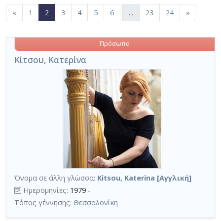
Περιορισμός αποτελεσμάτων με τη χρήση επιπλέον κ
(current)
«
1
2
3
4
5
6
...
23
24
»
Πρόσωπο
Κίτσου, Κατερίνα
Όνομα σε άλλη γλώσσα:
Kitsou, Katerina [Αγγλική]
Ημερομηνίες:
1979 -
Τόπος γέννησης:
Θεσσαλονίκη