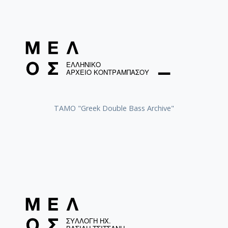
Πέφτεις σε λάθη / Tsitsanis, Vassilis (1915-1984) [1979]
Το παράπονο του ξενητεμένου / Tsitsanis, Vassilis
(1915-1984) [1979]
Ζαΐρα / Yerani, Eleni [1979]
Το βαπόρι απ' την Περσία / Tsitsanis, Vassilis (1915-
1984) [1979]
ΤΑΜΟ "Greek Double Bass Archive"
Πω πω ζημιά / Tsitsanis, Vassilis (1915-1984) [1979]
Συννεφιασμένη Κυριακή / Tsitsanis, Vassilis (1915-
1984) [1979]
Τα λιμάνια / Thodi, Efi (1964-) [2006]
I mourmoura / Pyrgaki, Filio (1939-2021)
Μουρμούρα / Kyritsis, Andonis
Θα μπλέξω μ' άλλην και θα κλαίς / Bellou, Sotiria