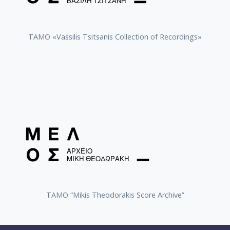
(1921-1997) [1976]
Κάποια μάνα αναστενάζει / Bellou, Sotiria (1921-
1997) [1976]
TAMO «Vassilis Tsitsanis Collection of Recordings»
Όταν συμβεί στα πέριξ / Bellou, Sotiria (1921-1997)
[1974]
Ειν' η ώρα περασμένη / Bellou, Sotiria (1921-1997)
[1976]
Ο Νικόλας ο ψαράς / Bellou, Sotiria (1921-1997) [1976]
Απόψε το μπουζούκι σου / Bellou, Sotiria (1921-1997)
[1976]
Παίξτε μπουζούκια / Bellou, Sotiria (1921-1997) [1974]
Το θύμα / Bellou, Sotiria (1921-1997) [1974]
TAMO “Mikis Theodorakis Score Archive”
Εγώ 'μαι το μπεγλέρι σου / Bellou, Sotiria (1921-1997)
[1974]