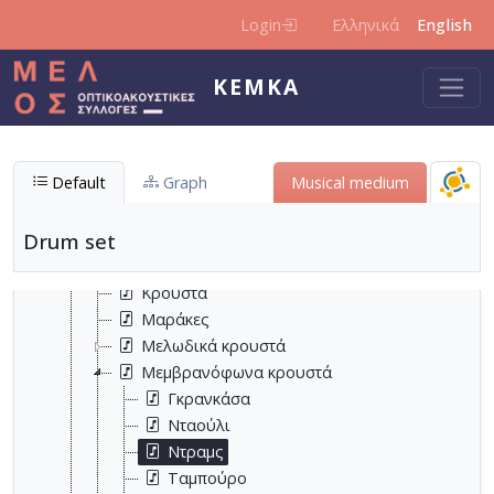
Skip to main content
Login
Ελληνικά
English
KEMKA
Μουσικά όργανα
Έγχορδα μουσικά όργανα
Default
Graph
Μusical medium
Ηλεκτρονικά μουσικά μέσα
Κρουστά μουσικά όργανα
Drum set
Ιδιόφωνα κρουστά
Κλάβες
Κρουστά
Μαράκες
Μελωδικά κρουστά
Μεμβρανόφωνα κρουστά
Γκρανκάσα
Νταούλι
Ντραμς
Ταμπούρο