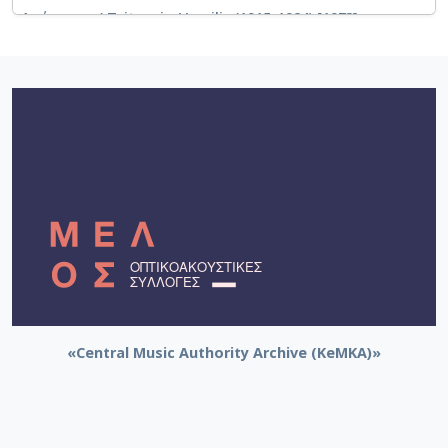
Αχάριστη / Tsitsanis, Vassilis (1915-1984) [197?]
Μπαξέ τσιφλίκι / Tsitsanis, Vassilis (1915-1984) [1979]
Ταξιμάκι μινόρε / Tsitsanis, Vassilis (1915-1984) [1979]
Βαριά σεκλέτια / Tsitsanis, Vassilis (1915-1984) [1979]
Τι την θέλεις την τσιγγάνα / Yerani, Eleni [1979]
Τα μούρα / Tsitsanis, Vassilis (1915-1984) [1979]
Απόψε στις ακρογιαλιές / Tsitsanis, Vassilis (1915-
1984) [1979]
Μοντέρνες και μαγκίτισσες / Tsitsanis, Vassilis (1915-
1984) [1979]
«Central Music Authority Archive (KeMKA)»
Πέφτεις σε λάθη (2) / Tsitsanis, Vassilis (1915-1984)
[1979]
Της γερακίνας γιος / Tsitsanis, Vassilis (1915-1984)
[1979]