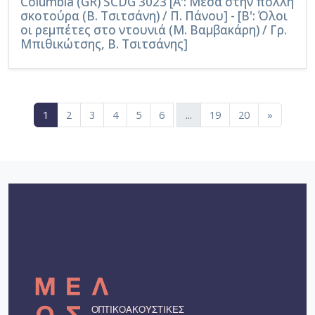
Columbia (GR) SCDG 3023 [Α': Μέσα στην πολλή
σκοτούρα (Β. Τσιτσάνη) / Π. Πάνου] - [Β': Όλοι
οι ρεμπέτες στο ντουνιά (Μ. Βαμβακάρη) / Γρ.
Μπιθικώτσης, Β. Τσιτσάνης]
(current)
1
2
3
4
5
6
...
19
20
»