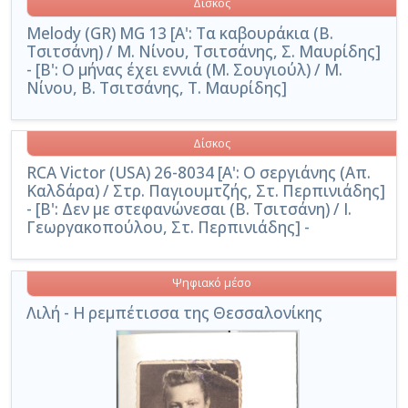
Δίσκος
Melody (GR) MG 13 [Α': Τα καβουράκια (Β.
Τσιτσάνη) / Μ. Νίνου, Τσιτσάνης, Σ. Μαυρίδης]
- [Β': Ο μήνας έχει εννιά (Μ. Σουγιούλ) / Μ.
Νίνου, Β. Τσιτσάνης, Τ. Μαυρίδης]
Δίσκος
RCA Victor (USA) 26-8034 [Α': Ο σεργιάνης (Απ.
Καλδάρα) / Στρ. Παγιουμτζής, Στ. Περπινιάδης]
- [Β': Δεν με στεφανώνεσαι (Β. Τσιτσάνη) / Ι.
Γεωργακοπούλου, Στ. Περπινιάδης] -
Ψηφιακό μέσο
Λιλή - Η ρεμπέτισσα της Θεσσαλονίκης