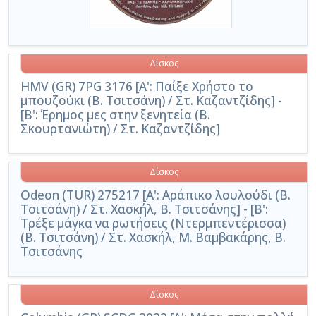
Δίσκος
HMV (GR) 7PG 3176 [Α': Παίξε Χρήστο το
μπουζούκι (Β. Τσιτσάνη) / Στ. Καζαντζίδης] -
[Β': Έρημος μες στην ξενητεία (Β.
Σκουρτανιώτη) / Στ. Καζαντζίδης]
Δίσκος
Odeon (TUR) 275217 [Α': Αράπικο λουλούδι (Β.
Τσιτσάνη) / Στ. Χασκήλ, Β. Τσιτσάνης] - [Β':
Τρέξε μάγκα να ρωτήσεις (Ντερμπεντέρισσα)
(Β. Τσιτσάνη) / Στ. Χασκήλ, Μ. Βαμβακάρης, Β.
Τσιτσάνης
Δίσκος