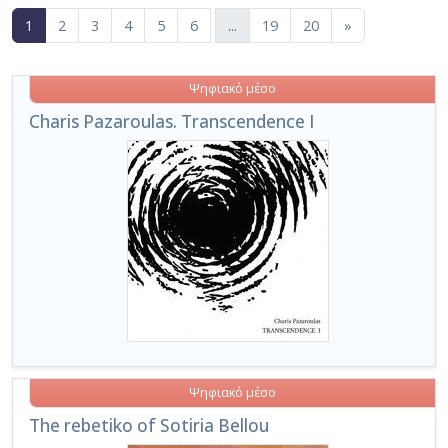
(current)
1
2
3
4
5
6
...
19
20
»
Ψηφιακό μέσο
Charis Pazaroulas. Transcendence I
Ψηφιακό μέσο
The rebetiko of Sotiria Bellou