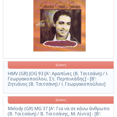
Δίσκος
HMV (GR) JOG 93 [Α': Αραπίνες (Β. Τσιτσάνη) / Ι.
Γεωργακοπούλου, Στ. Περπινιάδης] - [Β':
Ζητιάνος (Β. Τσιτσάνη) / Ι. Γεωργακοπούλου]
Δίσκος
Melody (GR) MG 37 [Α': Για να σε κάνω άνθρωπο
(Β. Τσιτσάνη) / Β. Τσιτσάνης, Μ. Λίντα] - [Β':