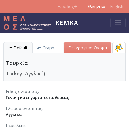
Παράκαμψη προς το κυρίως περιεχόμενο
Είσοδος
Ελληνικά
English
ΚΕΜΚΑ
Default
Graph
Γεωγραφικό Όνομα
Τουρκία
Turkey (Αγγλική)
Είδος οντότητας
Γενική κατηγορία τοποθεσίας
Γλώσσα οντότητας
Αγγλικά
Περικλείει