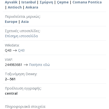
Ayvalık
|
Istanbul
|
Σμύρνη
|
Çeşme
|
Comana Pontica
|
Antioch
|
Ankara
Περικλείεται μερικώς
Europe
|
Asia
Σχετικές ιστοσελίδες
Επίσημη ιστοσελίδα
Wikidata
Q43 ⟶
Q43
VIAF
244983681 ⟶
Πατήστε εδώ
Ταξινόμηση Dewey
2--561
Προέλευση εγγραφής
central
Πληροφοριακά στοιχεία