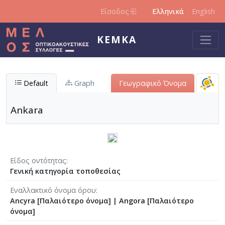
Παράκαμψη προς το κυρίως περιεχόμενο
Είσοδος
Ελληνικά
English
ΚΕΜΚΑ
Default
Graph
Γεωγραφικό Όνομα
Ankara
Είδος οντότητας
Γενική κατηγορία τοποθεσίας
Εναλλακτικό όνομα όρου
Ancyra [Παλαιότερο όνομα]
|
Angora [Παλαιότερο
όνομα]