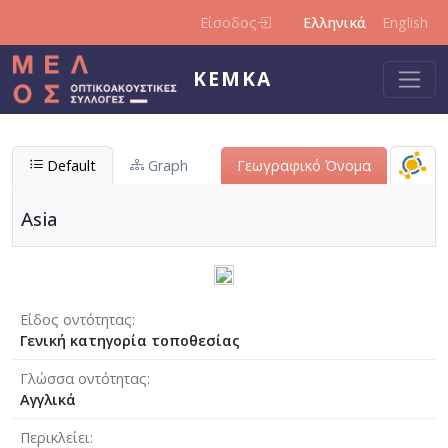
Παράκαμψη προς το κυρίως περιεχόμενο
Είσοδος
Ελληνικά
English
ΚΕΜΚΑ
Default
Graph
Γεωγραφικό Όνομα
Asia
Είδος οντότητας
Γενική κατηγορία τοποθεσίας
Γλώσσα οντότητας
Αγγλικά
Περικλείει