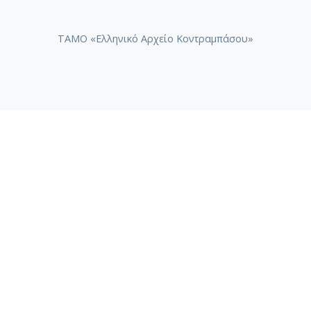
ΤΑΜΟ «Ελληνικό Αρχείο Κοντραμπάσου»
ΤΑΜΟ «Συλλογή Ηχογραφημάτων Βασίλη Τσιτσάνη»