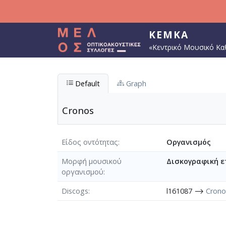
Παράκαμψη προς το κυρίως περιεχόμενο
ΚΕΜΚΑ
«Κεντρικό Μουσικό Κα
Default
Graph
Cronos
Είδος οντότητας
Οργανισμός
Μορφή μουσικού
Δισκογραφική ε
οργανισμού
Discogs
l161087 ⟶
Crono