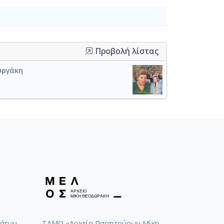
Προβολή λίστας
υργάκη
άτων
ΤΑΜΟ «Αρχείο Παρτιτούρων Μίκη