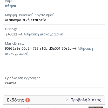
Έδρα
Αθήνα
Μορφή μουσικού οργανισμού
Δισκογραφική εταιρεία
Discogs
l240032 ⟶
Αθηναϊκή Δισκογραφική
MusicBrainz
95932a8e-66d2-4733-a16b-d5a551f30e2c ⟶
Αθηναϊκή
Δισκογραφική
Προέλευση εγγραφής
central
Εκδότης
Προβολή λίστας
1