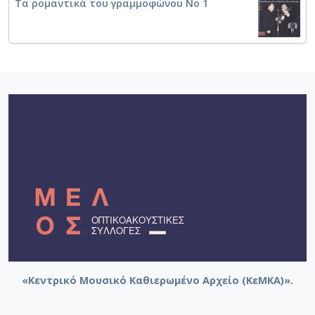
Τα ρομαντικά του γραμμοφώνου Νο 1
«Κεντρικό Μουσικό Καθιερωμένο Αρχείο (ΚεΜΚΑ)».