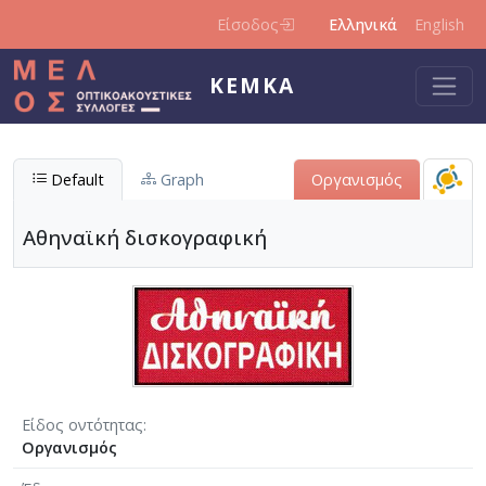
Παράκαμψη προς το κυρίως περιεχόμενο
Είσοδος
Ελληνικά
English
ΚΕΜΚΑ
Default
Graph
Οργανισμός
Αθηναϊκή δισκογραφική
Είδος οντότητας
Οργανισμός