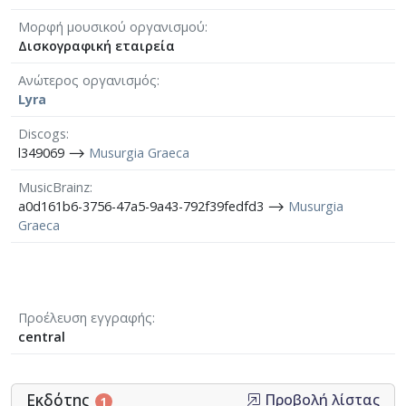
Μορφή μουσικού οργανισμού
Δισκογραφική εταιρεία
Ανώτερος οργανισμός
Lyra
Discogs
l349069 ⟶
Musurgia Graeca
MusicBrainz
a0d161b6-3756-47a5-9a43-792f39fedfd3 ⟶
Musurgia
Graeca
Προέλευση εγγραφής
central
Εκδότης
Προβολή λίστας
1