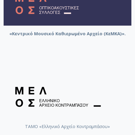
Περπινιάδης]
Columbia (USA) 7272 F [Α': Θα παίζω μ' όλες να γελώ
(Β. Τσιτσάνη) / Ι. Γεωργακοπούλου, Στ. Περπινιάδης]
- [Β': Στο σταυροδρόμι της ζωής (Β. Τσιτσάνη) / Ι.
«Κεντρικό Μουσικό Καθιερωμένο Αρχείο (ΚεΜΚΑ)».
Γεωργακοπούλου, Στ. Περπινιάδης]
Columbia (USA) 7271 F [Α': Για μια ξανθούλα (Β.
Τσιτσάνη) / Στρ. Παγιουμτζής, Β. Τσιτσάνης] - [Β':
Ζωίτσα μου (Β. Τσιτσάνη) / Στρ. Παγιουμτζής, Β.
Τσιτσάνης]
Columbia (USA) 7289 F [Α': Η καρδιά σου θα γίνει
χρυσή (Β. Τσιτσάνη) / Μ. Νίνου, Πρ. Τσαουσάκης, Β.
Τσιτσάνης] - [Β': Το παιδί της νύχτας (Δ. Γκόγκου) /
Αθ. Ευγενικός, Μ. Νίνου]
Columbia (USA) 7241-F [Α': Αθηναίισσα (Β. Τσιτσάνη) /
Στ. Περπινιάδης, Β. Τσιτσάνης] - [Β': Με γυναίκες μη
τραβιέσαι (Β. Τσιτσάνη) / Στρ. Παγιουμτζής, Β.
ΤΑΜΟ «Ελληνικό Αρχείο Κοντραμπάσου»
Τσιτσάνης]