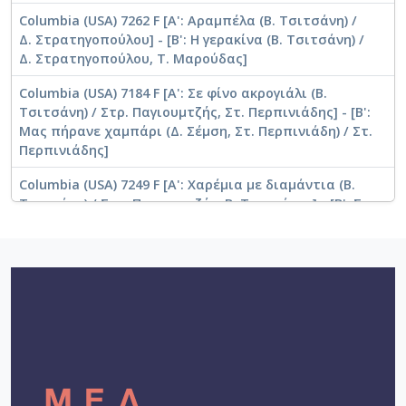
Columbia (USA) 7262 F [Α': Αραμπέλα (Β. Τσιτσάνη) /
Δ. Στρατηγοπούλου] - [Β': Η γερακίνα (Β. Τσιτσάνη) /
Δ. Στρατηγοπούλου, Τ. Μαρούδας]
Columbia (USA) 7184 F [Α': Σε φίνο ακρογιάλι (Β.
Τσιτσάνη) / Στρ. Παγιουμτζής, Στ. Περπινιάδης] - [Β':
Μας πήρανε χαμπάρι (Δ. Σέμση, Στ. Περπινιάδη) / Στ.
Περπινιάδης]
Columbia (USA) 7249 F [Α': Χαρέμια με διαμάντια (Β.
Τσιτσάνη) / Στρ. Παγιουμτζής, Β. Τσιτσάνης] - [Β': Σε
ζηλεύω σε πονώ (Β. Τσιτσάνη) / Στρ. Παγιουμτζής, Β.
Τσιτσάνης]
Columbia (USA) 7303 F [Α': Γκιουλ Μπαχάρ (Β.
Τσιτσάνη) / Ρ. Ντάλια, Β. Τσιτσάνης, Π. Γαβαλάς] -
[Β': Σε τούτο το παλιόσπιτο (Β. Τσιτσάνη) / Πρ.
Τσαουσάκης, Μ. Νίνου]
Columbia (USA) 7197 F [Α': Να πάμε για τη Βούλα (Β.
Τσιτσάνη) / Στρ. Παγιουμτζής, Στ. Περπινιάδης] - [Β':
Γελασμένος (Στ. Περπινιάδης, Γ. Τσαούς) / Στ.