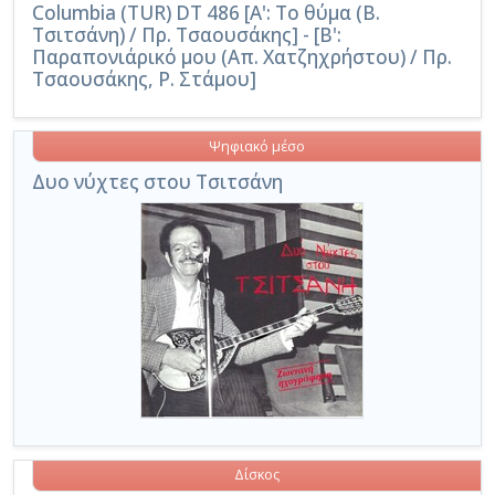
Columbia (TUR) DT 486 [Α': Το θύμα (Β.
Τσιτσάνη) / Πρ. Τσαουσάκης] - [Β':
Παραπονιάρικό μου (Απ. Χατζηχρήστου) / Πρ.
Τσαουσάκης, Ρ. Στάμου]
Ψηφιακό μέσο
Δυο νύχτες στου Τσιτσάνη
Δίσκος