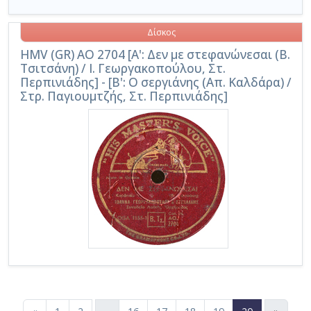
Δίσκος
HMV (GR) AO 2704 [Α': Δεν με στεφανώνεσαι (Β.
Τσιτσάνη) / Ι. Γεωργακοπούλου, Στ.
Περπινιάδης] - [Β': Ο σεργιάνης (Απ. Καλδάρα) /
Στρ. Παγιουμτζής, Στ. Περπινιάδης]
(current)