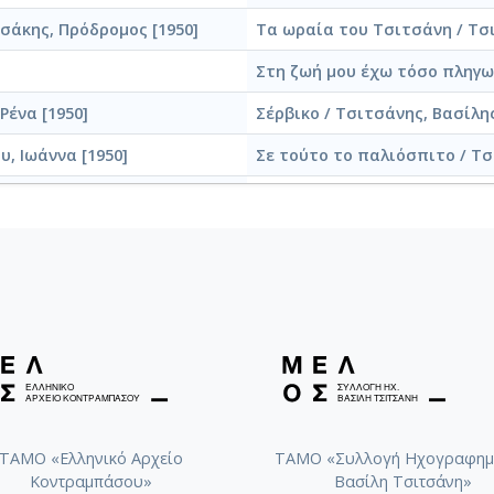
υσάκης, Πρόδρομος [1950]
Τα ωραία του Τσιτσάνη / Τσι
Στη ζωή μου έχω τόσο πληγωθ
Ρένα [1950]
Σέρβικο / Τσιτσάνης, Βασίλης
, Ιωάννα [1950]
Σε τούτο το παλιόσπιτο / Τσ
ρος [1951]
Σε πήραν απ' τα χέρια μου /
, Στράτος [1939]
Σε διώξαν απ' την Κοκκινιά 
[1949]
Που θα πας που θα τα βρεις 
]
Πλήγωσέ με / Τσαουσάκης, Πρ
Πεθαίνω για το δίκιο μου / Κ
ήτρης [1938]
Πάρε το δάκρυ μου βοριά / Κα
]
Πάλιωσε το σακάκι μου / Χασ
ΤΑΜΟ «Ελληνικό Αρχείο
ΤΑΜΟ «Συλλογή Ηχογραφημ
Κοντραμπάσου»
Βασίλη Τσιτσάνη»
ντζίδης, Στέλιος [1957]
Παλιοκόριτσο για σένα / Τσα