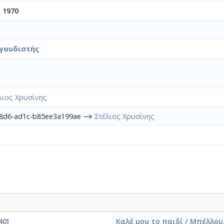
 1970
γουδιστής
λιος Χρυσίνης
48d6-ad1c-b85ee3a199ae ⟶
Στέλιος Χρυσίνης
40]
Καλέ μου το παιδί / Μπέλλου