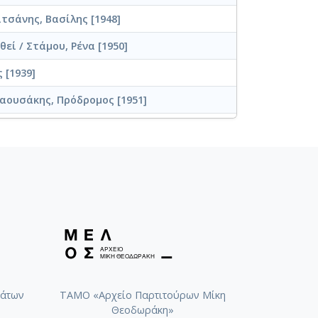
τσάνης, Βασίλης [1948]
εί / Στάμου, Ρένα [1950]
 [1939]
αουσάκης, Πρόδρομος [1951]
 Μπέλλου, Σωτηρία [1948]
/ Τσαουσάκης, Πρόδρομος [1950]
στρωμένα / Νίνου, Μαρίκα [1949]
όδρομος [1952]
αζαντζίδης, Στέλιος [1957]
ζαντζίδης, Στέλιος [1958]
κήλ, Στέλλα
άτων
ΤΑΜΟ «Αρχείο Παρτιτούρων Μίκη
Θεοδωράκη»
ουσάκης, Πρόδρομος [1950]