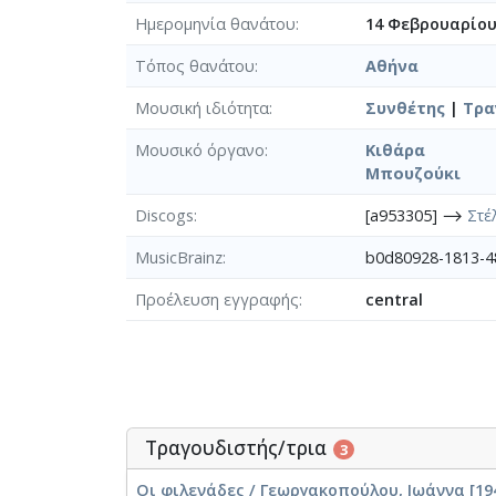
Ημερομηνία θανάτου
14 Φεβρουαρίου
Τόπος θανάτου
Αθήνα
Μουσική ιδιότητα
Συνθέτης
|
Τρα
Μουσικό όργανο
Κιθάρα
Μπουζούκι
Discogs
[a953305] ⟶
Στέ
MusicBrainz
b0d80928-1813-
Προέλευση εγγραφής
central
Τραγουδιστής/τρια
3
Οι φιλενάδες / Γεωργακοπούλου, Ιωάννα [19