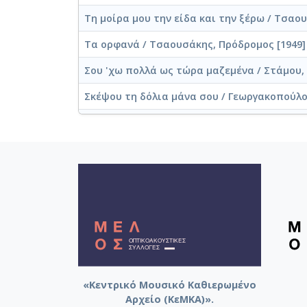
Τη μοίρα μου την είδα και την ξέρω / Τσαο
Τα ορφανά / Τσαουσάκης, Πρόδρομος [1949]
Σου 'χω πολλά ως τώρα μαζεμένα / Στάμου, 
Σκέψου τη δόλια μάνα σου / Γεωργακοπούλου
Σε τούτο το παλιόσπιτο / Τζουανάκος, Σταύ
Σε περιμένουνε σε συζητούνε / Παγιουμτζής
Πω πω πω Μαρία / Τσαουσάκης, Πρόδρομος 
Πολίτισσα / Περδικόπουλος, Δημήτρης [1938
Πέφτεις σε λάθη / Μπέλλου, Σωτηρία [1948]
Παρηγοριά τα μάτια σου / Ρουμελιώτης, Δημ
Παραξήγηση / Τσαουσάκης, Πρόδρομος [1950
«Κεντρικό Μουσικό Καθιερωμένο
Αρχείο (ΚεΜΚΑ)».
Παλιοκόριτσο με πήρες στο λαιμό σου / Καζα