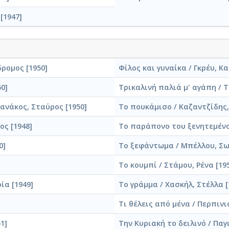
[1947]
ρομος [1950]
Φίλος και γυναίκα / Γκρέυ, Κα
0]
Τρικαλινή παλιά μ' αγάπη / 
ανάκος, Σταύρος [1950]
Το πουκάμισο / Καζαντζίδης, 
ς [1948]
Το παράπονο του ξενητεμένο
0]
Το ξεφάντωμα / Μπέλλου, Σω
Το κουμπί / Στάμου, Ρένα [19
ία [1949]
Το γράμμα / Χασκήλ, Στέλλα [
Τι θέλεις από μένα / Περπινι
1]
Την Κυριακή το δειλινό / Παγ