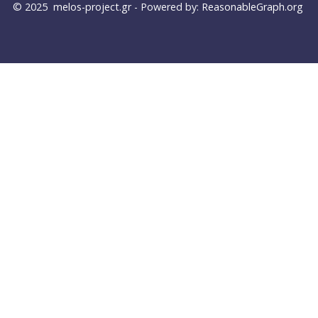
© 2025
melos-project.gr
- Powered by:
ReasonableGraph.org