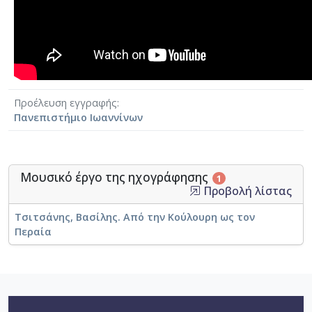
Προέλευση εγγραφής
Πανεπιστήμιο Ιωαννίνων
Μουσικό έργο της ηχογράφησης
1
Προβολή λίστας
Τσιτσάνης, Βασίλης. Από την Κούλουρη ως τον
Περαία