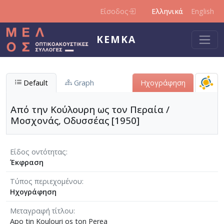
Παράκαμψη προς το κυρίως περιεχόμενο
Είσοδος
Ελληνικά
English
ΚΕΜΚΑ
Default
Graph
Ηχογράφηση
Από την Κούλουρη ως τον Περαία /
Μοσχονάς, Οδυσσέας [1950]
Είδος οντότητας
Έκφραση
Τύπος περιεχομένου
Ηχογράφηση
Μεταγραφή τίτλου
Apo tin Koulouri os ton Perea