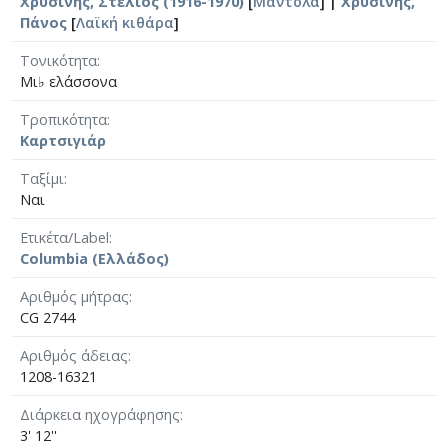
Χρυσίνης, Στέλιος (1916-1970)
[
Μαντόλα
] |
Χρυσίνης,
Πάνος
[
Λαϊκή κιθάρα
]
Τονικότητα
Μι♭ ελάσσονα
Τροπικότητα
Καρτσιγιάρ
Ταξίμι
Ναι
Ετικέτα/Label
Columbia (Ελλάδος)
Αριθμός μήτρας
CG 2744
Αριθμός άδειας
1208-16321
Διάρκεια ηχογράφησης
3' 12''