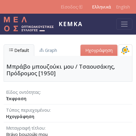
Παράκαμψη προς το κυρίως περιεχόμενο
Είσοδος
Ελληνικά
English
ΚΕΜΚΑ
Default
Graph
Ηχογράφηση
Μπράβο μπουζούκι μου / Τσαουσάκης,
Πρόδρομος [1950]
Είδος οντότητας
Έκφραση
Τύπος περιεχομένου
Ηχογράφηση
Μεταγραφή τίτλου
Brávo bouzoúki mou