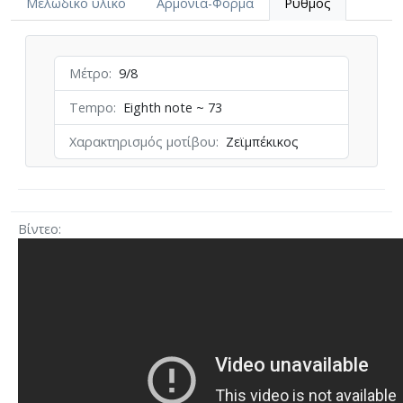
Μελωδικό υλικό
Αρμονία-Φόρμα
Ρυθμός
Μέτρο
9/8
Tempo
Eighth note ~ 73
Χαρακτηρισμός μοτίβου
Ζεϊμπέκικος
Βίντεο