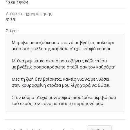
1336-19924
Διάρκεια ηχογράφησης
3' 35''
Στίχοι
Μπράβο µπουζούκι µου φτωχό µε βγάζεις παλικάρι
µέσα στα φύλλα της καρδιάς σ’ έχω κρυφό καµάρι
Μ’ ένα ρεµπέτικο σκοπό µου σβήνεις κάθε ντέρτι
µε βγάζεις ασπροπρόσωπο σπαθί σαν τον καθρέφτη
Μες τη ζωή δεν βρίσκεται κανείς για να µε νιώσει
στην κουρασµένη στράτα µου λίγη χαρά να δώσει
Στον κόσµο σ’ έχω συντροφιά µπουζούκι ακριβό µου
εσύ ακούς τον πόνο µου και το παράπονό µου