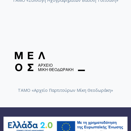
ΤΑΜΟ «Συλλογή Ηχογραφημάτων Βασίλη Τσιτσάνη»
ΤΑΜΟ «Αρχείο Παρτιτούρων Μίκη Θεοδωράκη»