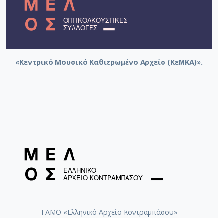
Πρόδρομος [1950]
Ένα τέτοιο παληκάρι / Στάμου, Ρένα [1950]
Βγάλε τη μάσκα / Τσαουσάκης, Πρόδρομος [1950]
«Κεντρικό Μουσικό Καθιερωμένο Αρχείο (ΚεΜΚΑ)».
ΤΑΜΟ «Ελληνικό Αρχείο Κοντραμπάσου»