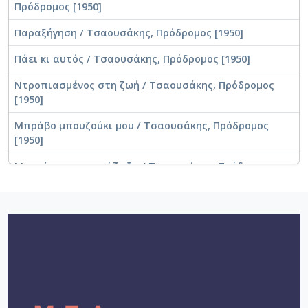
Πρόδρομος [1950]
Παραξήγηση / Τσαουσάκης, Πρόδρομος [1950]
Πάει κι αυτός / Τσαουσάκης, Πρόδρομος [1950]
Ντροπιασμένος στη ζωή / Τσαουσάκης, Πρόδρομος
[1950]
Μπράβο μπουζούκι μου / Τσαουσάκης, Πρόδρομος
[1950]
Μπατίρω σε συμμάζωξα / Τσαουσάκης, Πρόδρομος
[1950]
Μες στην Αθήνα / Τσαουσάκης, Πρόδρομος [1950]
Με λες μπεκρή και μπατιράκι / Στάμου, Ρένα [1950]
Η τύχη με κατάτρεξε / Τσαουσάκης, Πρόδρομος
[1950]
Η αχλάδα έχει πίσω την ουρά της / Τσαουσάκης,