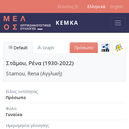
Παράκαμψη προς το κυρίως περιεχόμενο
Είσοδος
Ελληνικά
English
ΚΕΜΚΑ
Default
Graph
Πρόσωπο
Στάμου, Ρένα (1930-2022)
Stamou, Rena (Αγγλική)
Είδος οντότητας
Πρόσωπο
Φύλο
Γυναίκα
Ημερομηνία γέννησης