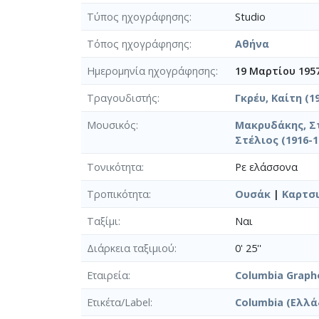
Τύπος ηχογράφησης
Studio
Τόπος ηχογράφησης
Αθήνα
Ημερομηνία ηχογράφησης
19 Μαρτίου 195
Τραγουδιστής
Γκρέυ, Καίτη (1
Μουσικός
Μακρυδάκης, Στ
Στέλιος (1916-1
Τονικότητα
Ρε ελάσσονα
Τροπικότητα
Ουσάκ
|
Καρτσι
Ταξίμι
Ναι
Διάρκεια ταξιμιού
0' 25''
Εταιρεία
Columbia Graph
Ετικέτα/Label
Columbia (Ελλά