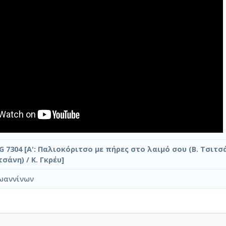
G 7304 [Α': Παλιοκόριτσο με πήρες στο λαιμό σου (Β. Τσιτσάν
τσάνη) / Κ. Γκρέυ]
ωαννίνων