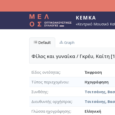
Παράκαμψη προς το κυρίως περιεχόμενο
ΚΕΜΚΑ
«Κεντρικό Μουσικό Κα
Default
Graph
Φίλος και γυναίκα / Γκρέυ, Καίτη [
Είδος οντότητας
Έκφραση
Τύπος περιεχομένου
Ηχογράφηση
Συνθέτης
Τσιτσάνης, Βασί
Διευθυντής ορχήστρας
Τσιτσάνης, Βασί
Γλώσσα ηχογράφησης
Ελληνική