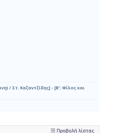
η) / Στ. Καζαντζίδης] - [Β': Φίλος και
Προβολή λίστας