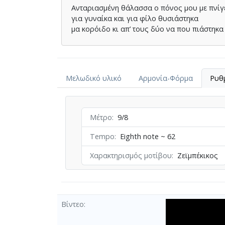
Ανταριασµένη θάλασσα ο πόνος µου µε πνίγ
για γυναίκα και για φίλο θυσιάστηκα
µα κορόιδο κι απ’ τους δύο να που πιάστηκα
Φίλος και γυναίκα το λάκκο µου µου σκάψαν
µε κάψανε αχ µε κάψανε
Μελωδικό υλικό
Αρμονία-Φόρμα
Ρυθ
Μέτρο
9/8
Tempo
Eighth note ~ 62
Χαρακτηρισμός μοτίβου
Ζεϊμπέκικος
Βίντεο