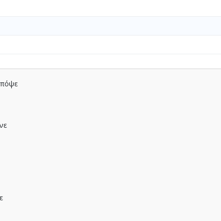
απόψε
νε
ε