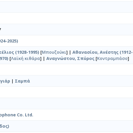
7
924-2025)
έλιος (1928-1995)
[
Μπουζούκι
] |
Αθανασίου, Ανέστης (1912-
970)
[
Λαϊκή κιθάρα
] |
Αναγνώστου, Σπύρος
[
Κοντραμπάσο
]
γιάρ
|
Σαμπά
ophone Co. Ltd.
δος)