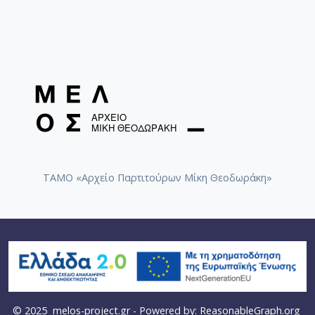
ΤΑΜΟ «Αρχείο Παρτιτούρων Μίκη Θεοδωράκη»
© 2025
melos-project.gr
- Powered by:
ReasonableGraph.org