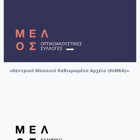
10/04/2011] / dissonArt ensemble - Χατζής,
Γιάννης
«Κεντρικό Μουσικό Καθιερωμένο Αρχείο (ΚεΜΚΑ)».