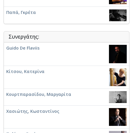
Παπά, Γκρέτα
Πατσαλίδης, Θοδωρής
Συνεργάτης:
Χατζής, Γιάννης
Guido De Flaviis
Κίτσου, Κατερίνα
Κουρτπαρασίδου, Μαργαρίτα
Χασιώτης, Κωσταντίνος