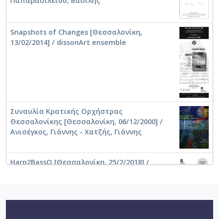
Παπαβασιλείου, Βασίλης
Snapshots of Changes [Θεσσαλονίκη,
13/02/2014] / dissonArt ensemble
Συναυλία Κρατικής Ορχήστρας
Θεσσαλονίκης [Θεσσαλονίκη, 06/12/2000] /
Ανισέγκος, Γιάννης - Χατζής, Γιάννης
Harp2BassO [Θεσσαλονίκη, 25/2/2018] /
Χατζής, Γιάννης
Πορτραίτο Γιώργος Απέργης [Θεσσαλονίκη,