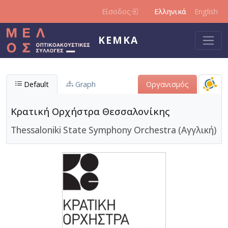
Παράκαμψη προς το κυρίως περιεχόμενο
Είσοδος
Ελληνικά
English
ΚΕΜΚΑ
Default
Graph
Οργανισμός
Κρατική Ορχήστρα Θεσσαλονίκης
Thessaloniki State Symphony Orchestra (Αγγλική)