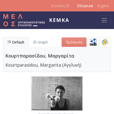
Παράκαμψη προς το κυρίως περιεχόμενο
Είσοδος
Ελληνικά
English
ΚΕΜΚΑ
Default
Graph
Πρόσωπο
Κουρτπαρασίδου, Μαργαρίτα
Kourtparasidou, Margarita (Αγγλική)