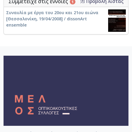
Συμμετείχε στις έννοιες
Προβολή λίστας
1
Συναυλία με έργα του 20ου και 21ου αιώνα
[Θεσσαλονίκη, 19/04/2008] / dissonArt
ensemble