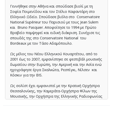
Γεννήθηκε στην Αθήνα και σπούδασε βιολί με τη
Σοφία Ποιμενίδου και τον Στέλιο Καφαντάρη στο
Ελληνικό Ωδείο. Σπούδασε βιόλα στο Conservatoire
National Supérieur του Παρισιού με τους Jean Sulem
και Bruno Pasquier. Αποφοίτησε το 1994 με Πρώτο
Βραβείο παμψηφεί και ειδική διάκριση. Συνέχισε τις
σπουδές της στο Conservatoire National του
Bordeaux με τον Τάσο Αδαμόπουλο.
Ως μέλος του Νέου Ελληνικού Κουαρτέτου, από το
2001 έως το 2007, εμφανίστηκε σε φεστιβάλ μουσικής
δωματίου στην Ευρώπη, την Αμερική και την Ασία ενώ
ηχογράφησε έργα Σκαλκώτα, Ρεσπίγκι, Νίλσεν και
Κόσκιν για την BIS.
Ως σολίστ έχει εμφανιστεί με την Κρατική Ορχήστρα
Θεσσαλονίκης, την Καμεράτα-Ορχήστρα Φίλων της
Μουσικής, την Ορχήστρα της Ελληνικής Ραδιοφωνίας
και την Ορχήστρα των Χρωμάτων.
Την περίοδο 1996-1998 διετέλεσε Α’κορυφαία στις