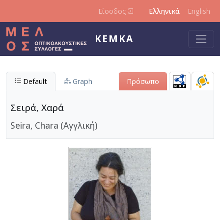
Παράκαμψη προς το κυρίως περιεχόμενο
Είσοδος
Ελληνικά
English
ΚΕΜΚΑ
Default
Graph
Πρόσωπο
Σειρά, Χαρά
Seira, Chara (Αγγλική)