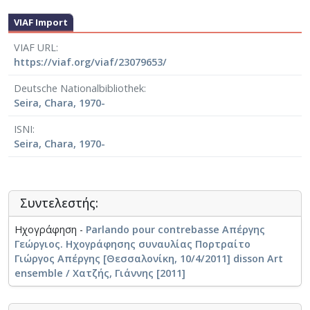
βιόλες στην Ορχήστρα της Ελληνικής Ραδιοφωνίας
VIAF Import
και την Ορχήστρα των Χρωμάτων. Την ίδια θέση
κατέχει από το 2002 στην Κρατική Ορχήστρα
VIAF URL
Θεσσαλονίκης.
https://viaf.org/viaf/23079653/
Την περίοδο 2002-2007 συμμετείχε στο Νέο Εληνικό
Deutsche Nationalbibliothek
Κουαρτέτο και από το 2010 είναι μέλος του συνόλου
Seira, Chara, 1970-
dissonArt.
ISNI
Seira, Chara, 1970-
Συντελεστής:
Ηχογράφηση -
Parlando pour contrebasse Απέργης
Γεώργιος. Ηχογράφησης συναυλίας Πορτραίτο
Γιώργος Απέργης [Θεσσαλονίκη, 10/4/2011] disson Art
ensemble / Χατζής, Γιάννης [2011]