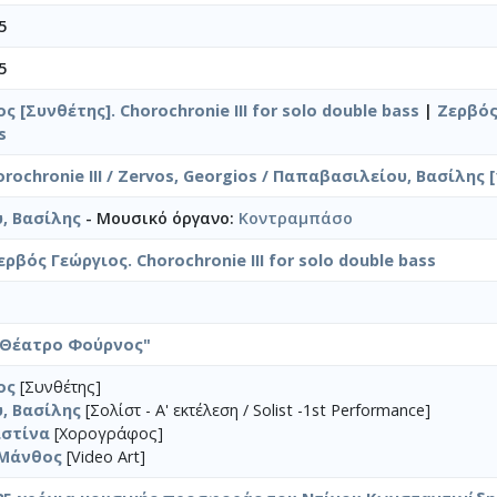
5
5
ς [Συνθέτης]. Chorochronie III for solo double bass
|
Ζερβός,
s
ochronie III / Zervos, Georgios / Παπαβασιλείου, Βασίλης [
, Βασίλης
- Μουσικό όργανο:
Κοντραμπάσο
ρβός Γεώργιος. Chorochronie III for solo double bass
"Θέατρο Φούρνος"
ος
[Συνθέτης]
, Βασίλης
[Σολίστ - A' εκτέλεση / Solist -1st Performance]
ιστίνα
[Χορογράφος]
 Μάνθος
[Video Art]