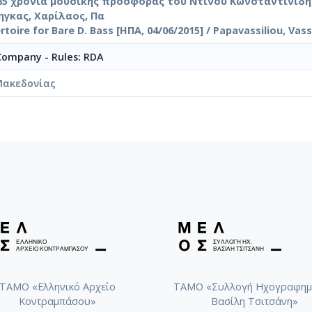
5 χρόνια μουσικής προσφοράς του Ντίνου Κωνσταντινίδη [
ηγκας, Χαρίλαος, Πα
rtoire for Bare D. Bass [ΗΠΑ, 04/06/2015] / Papavassiliou, Vassi
 Company - Rules: RDA
Μακεδονίας
ΤΑΜΟ «Ελληνικό Αρχείο
ΤΑΜΟ «Συλλογή Ηχογραφημ
Κοντραμπάσου»
Βασίλη Τσιτσάνη»