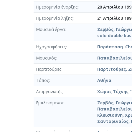
Ημερομηνία έναρξης
20 Απριλίου 199
Ημερομηνία λήξης
21 Απριλίου 199
Μουσικά έργα
Ζερβός, Γεώργιο
solo double bas
Ηχογραφήσεις
Παράσταση. Chor
Μουσικός
Παπαβασιλείου
Παρτιτούρες
Παρτιτούρες. Ζε
Τόπος
Αθήνα
Διοργανωτής
Χώρος Τέχνης 
Εμπλεκόμενοι
Ζερβός, Γεώργι
Παπαβασιλείου
Κλεισιούνη, Χρ
Σαντοριναίος,