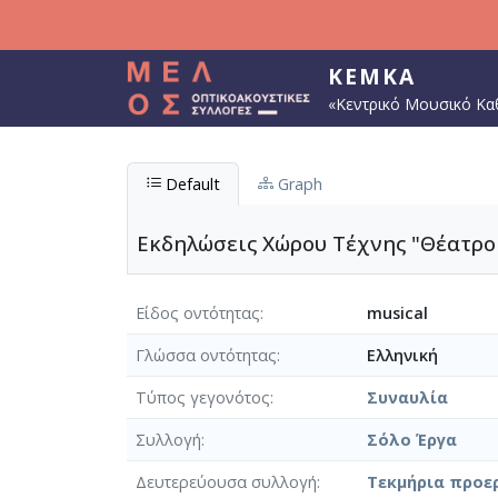
Παράκαμψη προς το κυρίως περιεχόμενο
ΚΕΜΚΑ
«Κεντρικό Μουσικό Κα
Default
Graph
Εκδηλώσεις Χώρου Τέχνης "Θέατρο 
Είδος οντότητας
musical
Γλώσσα οντότητας
Ελληνική
Τύπος γεγονότος
Συναυλία
Συλλογή
Σόλο Έργα
Δευτερεύουσα συλλογή
Τεκμήρια προε