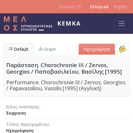
Παράκαμψη προς το κυρίως περιεχόμενο
Είσοδος
Ελληνικά
English
ΚΕΜΚΑ
Default
Graph
Ηχογράφηση
Παράσταση. Chorochronie III / Zervos,
Georgios / Παπαβασιλείου, Βασίλης [1995]
Performance. Chorochronie III / Zervos, Georgios
/ Papavassiliou, Vassilis [1995] (Αγγλική)
Είδος οντότητας
Έκφραση
Τύπος περιεχομένου
Ηχογράφηση