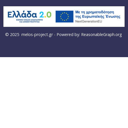
© 2025
melos-project.gr
- Powered by:
ReasonableGraph.org