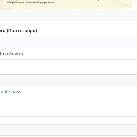
ιο (Παρτιτούρα)
Μακεδονίας
ouble bass