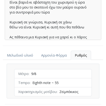
Είναι βαριά κι αβάσταχτη του χωρισµού η ώρα
στο βίο µου το σκοτεινό έχω τον µαύρο ουρανό
για συντροφιά µου τώρα
Κυριακή σε γνώρισα, Κυριακή σε χάνω
θέλω να είναι Κυριακή κι αυτή που θα πεθάνω
Ας πέθαινα µια Κυριακή για να χαρεί κι ο Χάρος
να τελειώσει µια ζωή που ‘ναι για µένα θλιβερή
που ‘ναι για µένα βάρος
Μελωδικό υλικό
Αρμονία-Φόρμα
Ρυθμός
Κυριακή σε γνώρισα, Κυριακή σε χάνω
θέλω να είναι Κυριακή κι αυτή που θα πεθάνω
Μέτρο
9/8
Tempo
Eighth note ~ 55
Χαρακτηρισμός μοτίβου
Ζεϊμπέκικος