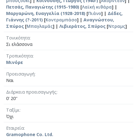
μπουζούκι
] |
Κοινούσης, Γιώργος (1940-)
[
Ακορντεόν
] |
Πετσάς, Παναγιώτης (1915-1980)
[
Λαϊκή κιθάρα
] |
Μαργαρώνη, Ευαγγελία (1928-2018)
[
Πιάνο
] |
Δέδες,
Γιάννης (?-2011)
[
Κοντραμπάσο
] |
Αναγνώστου,
Σπύρος
[
Μπαγλαμάς
] |
Λιβιεράτος, Σπύρος
[
Ντραμς
]
Τονικότητα
Σι ελάσσονα
Τροπικότητα
Μινόρε
Προεισαγωγή
Ναι
Διάρκεια προεισαγωγής
0' 20''
Ταξίμι
Όχι
Εταιρεία
Gramophone Co. Ltd.