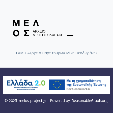
ΤΑΜΟ «Αρχείο Παρτιτούρων Μίκη Θεοδωράκη»
© 2025
melos-project.gr
- Powered by:
ReasonableGraph.org