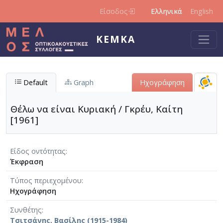
Παράκαμψη προς το κυρίως περιεχόμενο
Είσοδος
Ελληνικά
English
ΚΕΜΚΑ
Default
Graph
Ηχογράφηση
Θέλω να είναι Κυριακή / Γκρέυ, Καίτη
[1961]
Είδος οντότητας
Έκφραση
Τύπος περιεχομένου
Ηχογράφηση
Συνθέτης
Τσιτσάνης, Βασίλης (1915-1984)