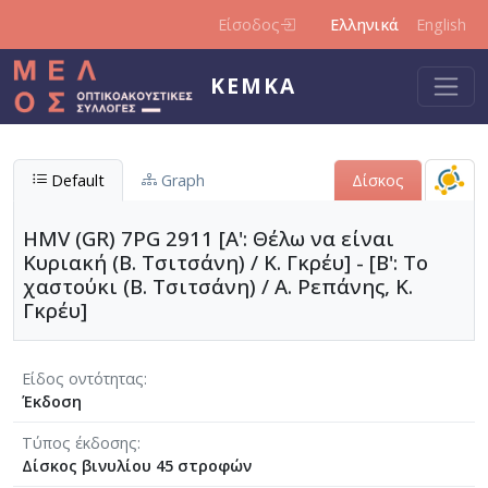
Παράκαμψη προς το κυρίως περιεχόμενο
Είσοδος
Ελληνικά
English
ΚΕΜΚΑ
Default
Graph
Δίσκος
HMV (GR) 7PG 2911 [Α': Θέλω να είναι
Κυριακή (Β. Τσιτσάνη) / Κ. Γκρέυ] - [Β': Το
χαστούκι (Β. Τσιτσάνη) / Α. Ρεπάνης, Κ.
Γκρέυ]
Είδος οντότητας
Έκδοση
Τύπος έκδοσης
Δίσκος βινυλίου 45 στροφών