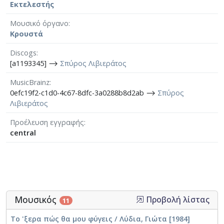
Εκτελεστής
Μουσικό όργανο
Κρουστά
Discogs
[a1193345] ⟶
Σπύρος Λιβιεράτος
MusicBrainz
0efc19f2-c1d0-4c67-8dfc-3a0288b8d2ab ⟶
Σπύρος
Λιβιεράτος
Προέλευση εγγραφής
central
Μουσικός
Προβολή λίστας
11
Το 'ξερα πώς θα μου φύγεις / Λύδια, Γιώτα [1984]