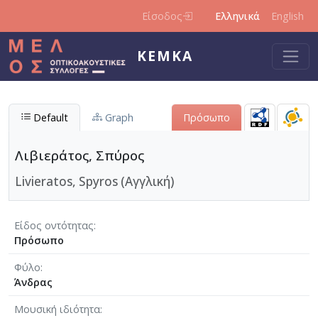
Παράκαμψη προς το κυρίως περιεχόμενο
Είσοδος
Ελληνικά
English
ΚΕΜΚΑ
Default
Graph
Πρόσωπο
Λιβιεράτος, Σπύρος
Livieratos, Spyros (Αγγλική)
Είδος οντότητας
Πρόσωπο
Φύλο
Άνδρας
Μουσική ιδιότητα