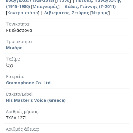
Ευαγγελία (1928-2018)
[
Πιάνο
] |
Πετσάς, Παναγιώτης
(1915-1980)
[
Μπαγλαμάς
] |
Δέδες, Γιάννης (?-2011)
[
Κοντραμπάσο
] |
Λιβιεράτος, Σπύρος
[
Ντραμς
]
Τονικότητα
Ρε ελάσσονα
Τροπικότητα
Μινόρε
Ταξίμι
Όχι
Εταιρεία
Gramophone Co. Ltd.
Ετικέτα/Label
His Master's Voice (Greece)
Αριθμός μήτρας
7XGA 1271
Αριθμός άδειας