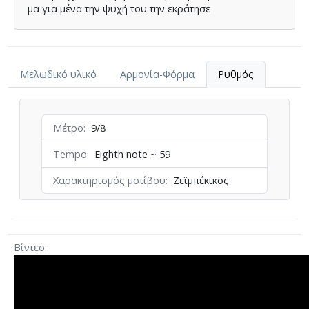
µα για µένα την ψυχή του την εκράτησε
Μελωδικό υλικό
Αρμονία-Φόρμα
Ρυθμός
Μέτρο
9/8
Tempo
Eighth note ~ 59
Χαρακτηρισμός μοτίβου
Ζεϊμπέκικος
Βίντεο