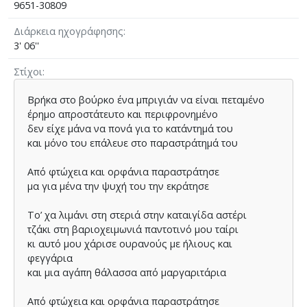
9651-30809
Διάρκεια ηχογράφησης
3' 06''
Στίχοι
Βρήκα στο βούρκο ένα µπριγιάν να είναι πεταµένο
έρηµο απροστάτευτο και περιφρονηµένο
δεν είχε µάνα να πονά για το κατάντηµά του
και µόνο του επάλευε στο παραστράτηµά του
Από φτώχεια και ορφάνια παραστράτησε
µα για µένα την ψυχή του την εκράτησε
Το’ χα λιµάνι στη στεριά στην καταιγίδα αστέρι
τζάκι στη βαριοχειµωνιά παντοτινό µου ταίρι
κι αυτό µου χάρισε ουρανούς µε ήλιους και
φεγγάρια
και µια αγάπη θάλασσα από µαργαριτάρια
Από φτώχεια και ορφάνια παραστράτησε