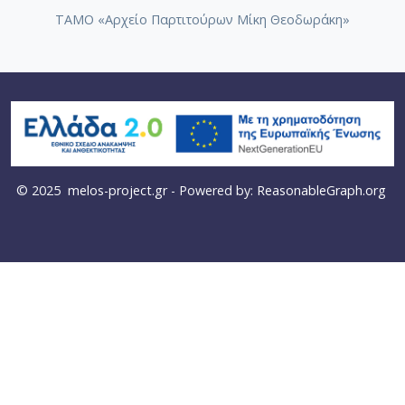
ΤΑΜΟ «Αρχείο Παρτιτούρων Μίκη Θεοδωράκη»
© 2025
melos-project.gr
- Powered by:
ReasonableGraph.org