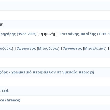
61
ρηγόρης (1922-2005)
[1η φωνή] |
Τσιτσάνης, Βασίλης (1915-1
υζούκι
] |
Άγνωστος
[
Μπουζούκι
] |
Άγνωστος
[
Μπαγλαμάς
] 
όρε - χρωματικό περιβάλλον στη μεσαία περιοχή
 Ltd.
ice (Greece)