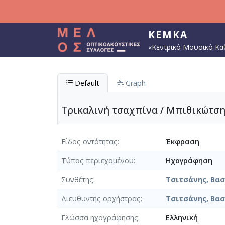
Παράκαμψη προς το κυρίως περιεχόμενο
ΚΕΜΚΑ
«Κεντρικό Μουσικό Κα
Default
Graph
Τρικαλινή τσαχπίνα / Μπιθικώτσης
Είδος οντότητας
Έκφραση
Τύπος περιεχομένου
Ηχογράφηση
Συνθέτης
Τσιτσάνης, Βασί
Διευθυντής ορχήστρας
Τσιτσάνης, Βασί
Γλώσσα ηχογράφησης
Ελληνική