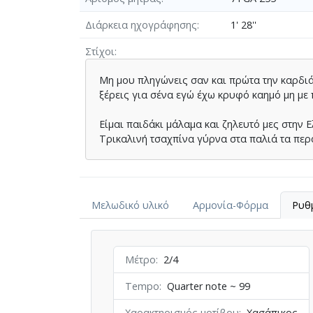
Διάρκεια ηχογράφησης
1' 28''
Στίχοι
Μη μου πληγώνεις σαν και πρώτα την καρδι
ξέρεις για σένα εγώ έχω κρυφό καημό μη με
Είμαι παιδάκι μάλαμα και ζηλευτό μες στην 
Τρικαλινή τσαχπίνα γύρνα στα παλιά τα περ
Μελωδικό υλικό
Αρμονία-Φόρμα
Ρυθ
Μέτρο
2/4
Tempo
Quarter note ~ 99
Χαρακτηρισμός μοτίβου
Χασάπικος