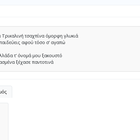
ά Τρικαλινή τσαχπίνα όμορφη γλυκιά
 παιδεύεις αφού τόσο σ’ αγαπώ
Ελλάδα τ’ όνομά μου ξακουστό
ασμένα ξέχασε παντοτινά
μός