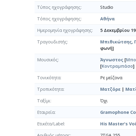
Τύπος ηχογράφησης
Studio
Τόπος ηχογράφησης
Αθήνα
Ημερομηνία ηχογράφησης
5 Δεκεμβρίου 19
Τραγουδιστής
Μπιθικώτσης, Γ
φωνή]
Μουσικός
Άγνωστος
[
Μπο
[
Κοντραμπάσο
]
Τονικότητα
Ρε μείζονα
Τροπικότητα
Ματζόρε
|
Ματζ
Ταξίμι
Όχι
Εταιρεία
Gramophone Co.
Ετικέτα/Label
His Master's Vo
Αριθμός μήτρας
7TGA 255