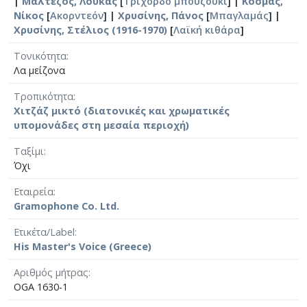
|
Μαλτέζος, Λουκάς
[
Τρίχορδο μπουζούκι
] |
Κοσμάς,
Νίκος
[
Ακορντεόν
] |
Χρυσίνης, Πάνος
[
Μπαγλαμάς
] |
Χρυσίνης, Στέλιος (1916-1970)
[
Λαϊκή κιθάρα
]
Τονικότητα
Λα μείζονα
Τροπικότητα
Χιτζάζ μικτό (διατονικές και χρωματικές
υπομονάδες στη μεσαία περιοχή)
Ταξίμι
Όχι
Εταιρεία
Gramophone Co. Ltd.
Ετικέτα/Label
His Master's Voice (Greece)
Αριθμός μήτρας
OGA 1630-1