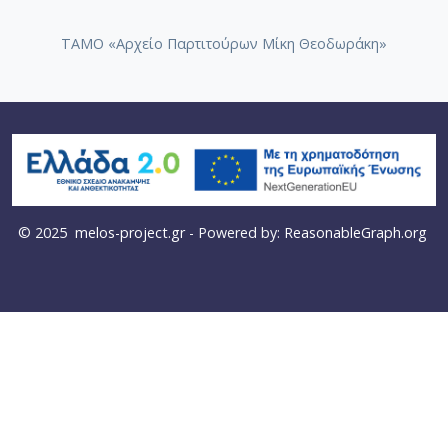
ΤΑΜΟ «Αρχείο Παρτιτούρων Μίκη Θεοδωράκη»
© 2025
melos-project.gr
- Powered by:
ReasonableGraph.org