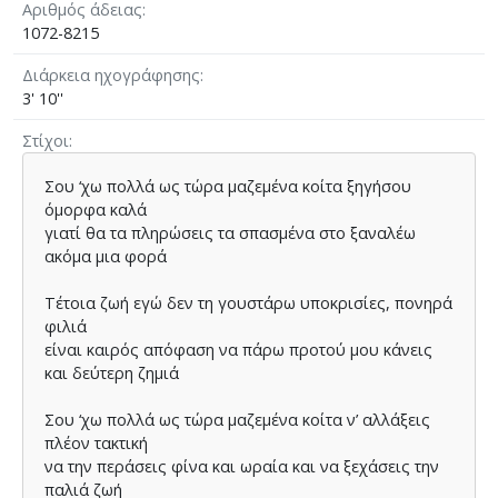
Αριθμός άδειας
1072-8215
Διάρκεια ηχογράφησης
3' 10''
Στίχοι
Σου ‘χω πολλά ως τώρα µαζεµένα κοίτα ξηγήσου
όµορφα καλά
γιατί θα τα πληρώσεις τα σπασµένα στο ξαναλέω
ακόµα µια φορά
Τέτοια ζωή εγώ δεν τη γουστάρω υποκρισίες, πονηρά
φιλιά
είναι καιρός απόφαση να πάρω προτού µου κάνεις
και δεύτερη ζηµιά
Σου ‘χω πολλά ως τώρα µαζεµένα κοίτα ν’ αλλάξεις
πλέον τακτική
να την περάσεις φίνα και ωραία και να ξεχάσεις την
παλιά ζωή