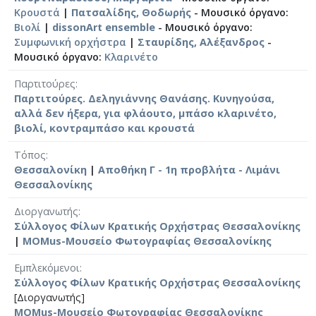
Κρουστά
|
Πατσαλίδης, Θοδωρής
- Μουσικό όργανο:
Βιολί
|
dissonArt ensemble
- Μουσικό όργανο:
Συμφωνική ορχήστρα
|
Σταυρίδης, Αλέξανδρος
-
Μουσικό όργανο:
Κλαρινέτο
Παρτιτούρες
Παρτιτούρες. Δεληγιάννης Θανάσης. Κυνηγούσα,
αλλά δεν ήξερα, για φλάουτο, μπάσο κλαρινέτο,
βιολί, κοντραμπάσο και κρουστά
Τόπος
Θεσσαλονίκη
|
Αποθήκη Γ - 1η προβλήτα - Λιμάνι
Θεσσαλονίκης
Διοργανωτής
Σύλλογος Φίλων Κρατικής Ορχήστρας Θεσσαλονίκης
|
MOMus-Μουσείο Φωτογραφίας Θεσσαλονίκης
Εμπλεκόμενοι
Σύλλογος Φίλων Κρατικής Ορχήστρας Θεσσαλονίκης
[Διοργανωτής]
MOMus-Μουσείο Φωτογραφίας Θεσσαλονίκης