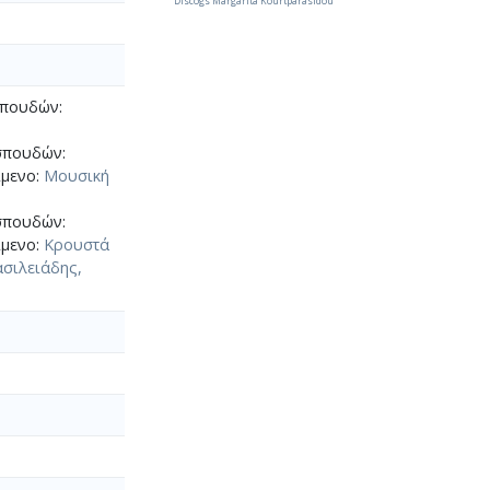
Discogs Margarita Kourtparasidou
σπουδών:
 σπουδών:
ίμενο:
Μουσική
 σπουδών:
ίμενο:
Κρουστά
σιλειάδης,