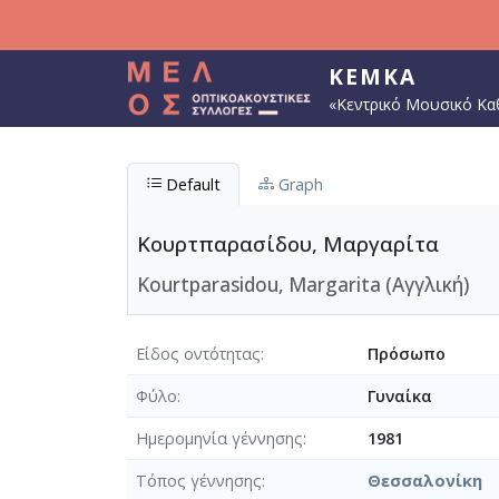
Παράκαμψη προς το κυρίως περιεχόμενο
ΚΕΜΚΑ
«Κεντρικό Μουσικό Κα
Default
Graph
Κουρτπαρασίδου, Μαργαρίτα
Kourtparasidou, Margarita (Αγγλική)
Είδος οντότητας
Πρόσωπο
Φύλο
Γυναίκα
Ημερομηνία γέννησης
1981
Τόπος γέννησης
Θεσσαλονίκη