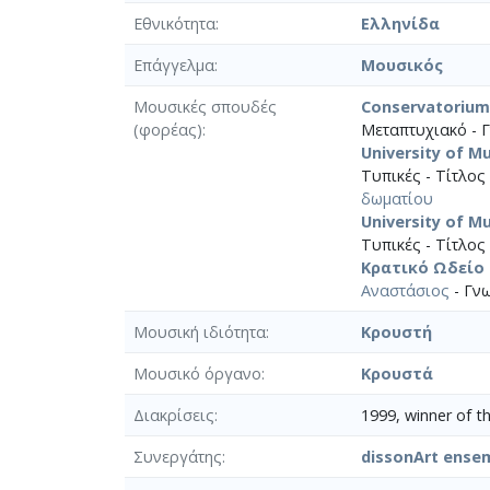
Εθνικότητα
Ελληνίδα
Επάγγελμα
Μουσικός
Μουσικές σπουδές
Conservatoriu
(φορέας)
Μεταπτυχιακό - Γ
University of M
Τυπικές - Τίτλο
δωματίου
University of M
Τυπικές - Τίτλο
Κρατικό Ωδείο
Αναστάσιος
- Γνω
Μουσική ιδιότητα
Κρουστή
Μουσικό όργανο
Κρουστά
Διακρίσεις
1999, winner of t
Συνεργάτης
dissonArt ense