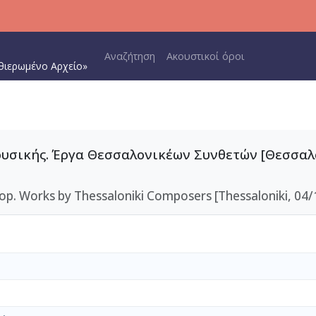
Main navigation
Αναζήτηση
Ακουστικοί όροι
θιερωμένο Αρχείο»
σικής. Έργα Θεσσαλονικέων Συνθετών [Θεσσαλον
. Works by Thessaloniki Composers [Thessaloniki, 04/1