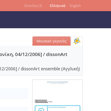
Είσοδος
Ελληνικά
English
Μουσικό γεγονός
ίκη, 04/12/2006] / dissonArt
2/2006] / dissonArt ensemble (Αγγλική)