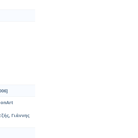
006]
sonArt
τζής, Γιάννης