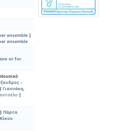
mber ensemble
|
mber ensemble
ano or for
 Μουσικό
έξανδρος
-
|
Γιαννάκη,
λοντσέλο
|
|
Πάρτα
 Κίκου