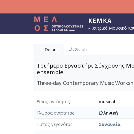
Παράκαμψη προς το κυρίως περιεχόμενο
ΚΕΜΚΑ
«Κεντρικό Μουσικό Κα
Default
Graph
Τριήμερο Εργαστήρι Σύγχρονης Μου
ensemble
Three-day Contemporary Music Workshop
Είδος οντότητας
musical
Γλώσσα οντότητας
Ελληνική
Τύπος γεγονότος
Συναυλία