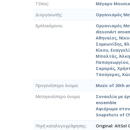
Τόπος
Μέγαρο Μουσικ
Διοργανωτής
Οργανισμός Με
Εμπλεκόμενοι
Οργανισμός Με
dissonArt ense
Αθηναίος, Νίκο
Συμεωνίδης, Β
Κίκου, Ευαγγελ
Μπαλτάς, Άλκη
Παπαγεωργίου,
Σαμαράς, Χρήσ
Τσούγκρας, Κώ
Προγενέστερο όνομα
Music of 20th a
Μεταγενέστερο όνομα
Συναυλία με έργ
ensemble
Αφιέρωμα στον Ι
Snapshots of Ch
Πηγή καταλογογράφησης
Original: AltSol