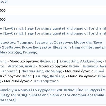
τίου
006
006
α [Συνθέτης]. Elegy for string quintet and piano or for cha
α [Συνθέτης]. Elegy for string quintet and piano or for cha
ναυλίας. Τριήμερο Εργαστήρι Σύγχρονης Μουσικής. Έργα
υνθετών. Κίκου Ευαγγελία. Elegy for string quintet and pi
le / Χατζής, Γιάννης
ννης
- Μουσικό όργανο:
Φλάουτο
|
Σταυρίδης, Αλέξανδρος
-
έτο
|
Λιάτσου, Λενιώ
- Μουσικό όργανο:
Πιάνο
|
Ιωάννου, Αλ
ο:
Κρουστά
|
Πατσαλίδης, Θοδωρής
- Μουσικό όργανο:
Βιολί
σικό όργανο:
Βιόλα
|
Σαΐτης, Βασίλης
- Μουσικό όργανο:
Βιο
ς
- Μουσικό όργανο:
Κοντραμπάσο
λεγεία για κουιντέτο εγχόρδων και πιάνο Κίκου Ευαγγελία
egy for string quintet and piano or for chamber ensemble.
al score]