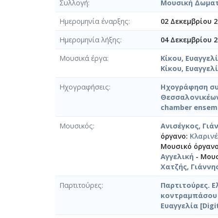
Συλλογή
Μουσική Δωμα
Ημερομηνία έναρξης
02 Δεκεμβρίου 2
Ημερομηνία λήξης
04 Δεκεμβρίου 2
Μουσικά έργα
Κίκου, Ευαγγελί
Κίκου, Ευαγγελί
Ηχογραφήσεις
Ηχογράφηση συ
Θεσσαλονικέων Σ
chamber ensemb
Μουσικός
Ανισέγκος, Γιά
όργανο:
Κλαριν
Μουσικό όργαν
Αγγελική
- Μου
Χατζής, Γιάννη
Παρτιτούρες
Παρτιτούρες. Ε
κοντραμπάσου El
Ευαγγελία [Digit