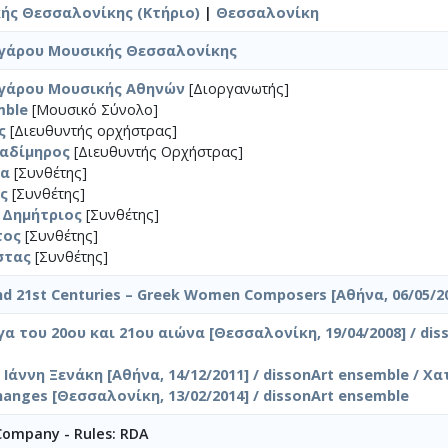
ής Θεσσαλονίκης (Κτήριο)
|
Θεσσαλονίκη
γάρου Μουσικής Θεσσαλονίκης
γάρου Μουσικής Αθηνών
[Διοργανωτής]
mble
[Μουσικό Σύνολο]
ς
[Διευθυντής ορχήστρας]
λαδίμηρος
[Διευθυντής Ορχήστρας]
ία
[Συνθέτης]
ς
[Συνθέτης]
 Δημήτριος
[Συνθέτης]
τος
[Συνθέτης]
στας
[Συνθέτης]
nd 21st Centuries – Greek Women Composers [Αθήνα, 06/05/2
α του 20ου και 21ου αιώνα [Θεσσαλονίκη, 19/04/2008] / dis
άννη Ξενάκη [Αθήνα, 14/12/2011] / dissonArt ensemble / Χα
anges [Θεσσαλονίκη, 13/02/2014] / dissonArt ensemble
 Company - Rules: RDA