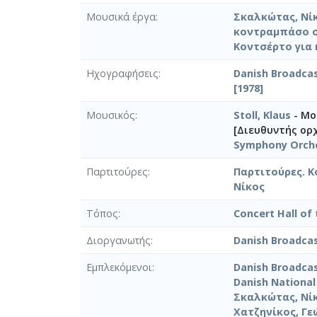
Μουσικά έργα
Σκαλκώτας, Νίκ
κοντραμπάσο σ
Κοντσέρτο για
Ηχογραφήσεις
Danish Broadcast
[1978]
Μουσικός
Stoll, Klaus
- Μο
[Διευθυντής ορ
Symphony Orch
Παρτιτούρες
Παρτιτούρες. 
Νίκος
Τόπος
Concert Hall of 
Διοργανωτής
Danish Broadca
Εμπλεκόμενοι
Danish Broadca
Danish Nationa
Σκαλκώτας, Νίκ
Χατζηνίκος, Γεώ