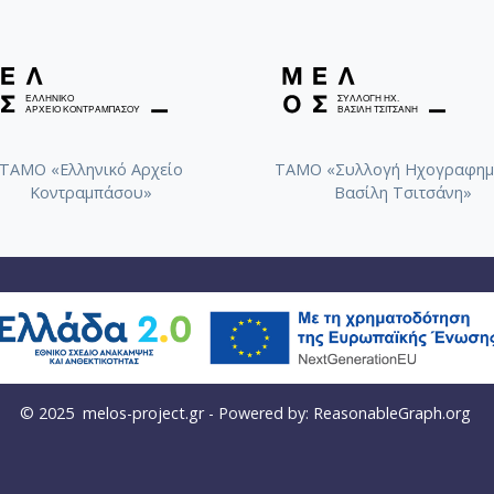
ΤΑΜΟ «Ελληνικό Αρχείο
ΤΑΜΟ «Συλλογή Ηχογραφημ
Κοντραμπάσου»
Βασίλη Τσιτσάνη»
© 2025
melos-project.gr
- Powered by:
ReasonableGraph.org