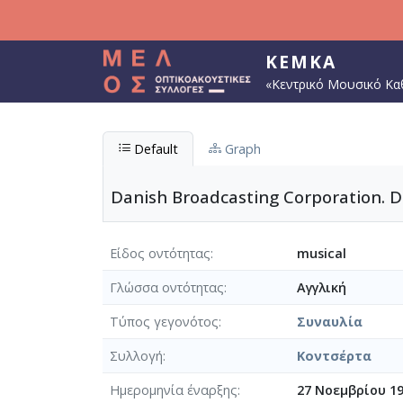
Παράκαμψη προς το κυρίως περιεχόμενο
ΚΕΜΚΑ
«Κεντρικό Μουσικό Κα
Default
Graph
Danish Broadcasting Corporation. D
Είδος οντότητας
musical
Γλώσσα οντότητας
Αγγλική
Τύπος γεγονότος
Συναυλία
Συλλογή
Κοντσέρτα
Ημερομηνία έναρξης
27 Νοεμβρίου 1