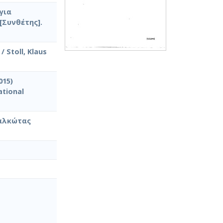
για
[Συνθέτης].
 Stoll, Klaus
015)
ational
καλκώτας