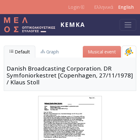
Skip to main content
Login
Ελληνικά
English
KEMKA
Default
Graph
Μusical event
Danish Broadcasting Corporation. DR
Symfoniorkestret [Copenhagen, 27/11/1978]
/ Klaus Stoll