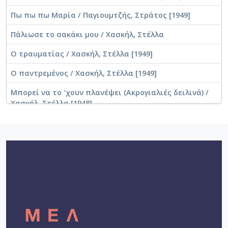
Πω πω πω Μαρία / Παγιουμτζής, Στράτος [1949]
Πάλιωσε το σακάκι μου / Χασκήλ, Στέλλα
Ο τραυματίας / Χασκήλ, Στέλλα [1949]
Ο παντρεμένος / Χασκήλ, Στέλλα [1949]
Μπορεί να το 'χουν πλανέψει (Ακρογιαλιές δειλινά) /
Χασκήλ, Στέλλα [1948]
Μάνα με πάντρεψες μικρή / Χασκήλ, Στέλλα [1947]
Κάποια μάνα αναστενάζει / Χασκήλ, Στέλλα [1947]
Γλέντα μην αργοπορείς / Χασκήλ, Στέλλα [1947]
Γκιουλ Μπαχάρ / Χασκήλ, Στέλλα [1951]
Αντιλαλούνε τα βουνά / Ευγενικός, Θανάσης [1951]
Για τα μάτια π' αγαπώ / Χασκήλ, Στέλλα [1949]