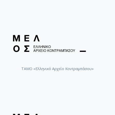
Preludio - Πενία - Χορός [Ελεγείο της πενίας]
[1948-12-24]
Πρελούδιο-Πενιά-Χορός (για ορχήστρα
εγχόρδων) [Ατελείς παρτιτούρες]
Κατά Σαδουκαίων: Καντάτα [Φωτοτυπία
χειρόγραφης παρτιτούρας] [1981-03-13]
ΤΑΜΟ «Ελληνικό Αρχείο Κοντραμπάσου»
Κατά Σαδουκαίων: Καντάτα [Τελική
χειρόγραφη παρτιτούρα] [1981-01-23]