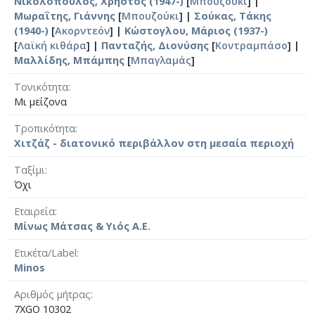
Νικολόπουλος, Χρήστος (1947-)
[
Μπουζούκι
] |
Μωραΐτης, Γιάννης
[
Μπουζούκι
] |
Σούκας, Τάκης
(1940-)
[
Ακορντεόν
] |
Κώστογλου, Μάριος (1937-)
[
Λαϊκή κιθάρα
] |
Πανταζής, Διονύσης
[
Κοντραμπάσο
] |
Μαλλίδης, Μπάμπης
[
Μπαγλαμάς
]
Τονικότητα
Μι μείζονα
Τροπικότητα
Χιτζάζ - διατονικό περιβάλλον στη μεσαία περιοχή
Ταξίμι
Όχι
Εταιρεία
Μίνως Μάτσας & Υιός Α.Ε.
Ετικέτα/Label
Minos
Αριθμός μήτρας
7XGO 10302