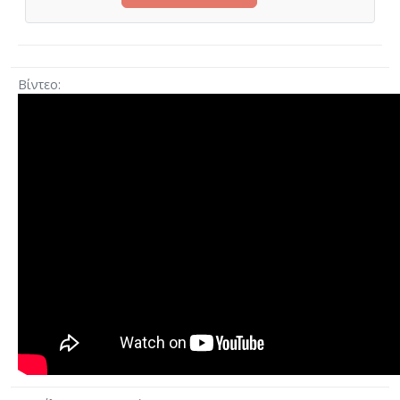
Βίντεο