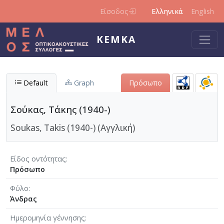
Παράκαμψη προς το κυρίως περιεχόμενο
Είσοδος
Ελληνικά
English
ΚΕΜΚΑ
Default
Graph
Πρόσωπο
Σούκας, Τάκης (1940-)
Soukas, Takis (1940-) (Αγγλική)
Είδος οντότητας
Πρόσωπο
Φύλο
Άνδρας
Ημερομηνία γέννησης