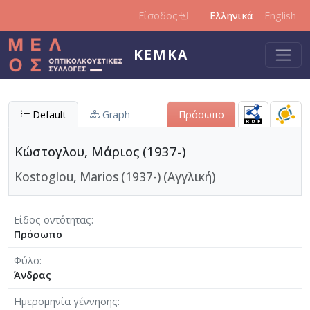
Παράκαμψη προς το κυρίως περιεχόμενο
Είσοδος
Ελληνικά
English
ΚΕΜΚΑ
Default
Graph
Πρόσωπο
Κώστογλου, Μάριος (1937-)
Kostoglou, Marios (1937-) (Αγγλική)
Είδος οντότητας
Πρόσωπο
Φύλο
Άνδρας
Ημερομηνία γέννησης