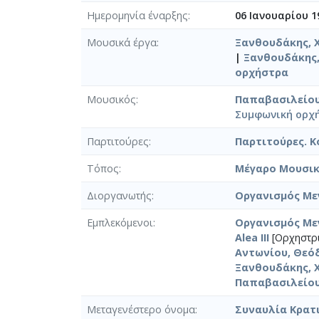
Ημερομηνία έναρξης
06 Ιανουαρίου 1
Μουσικά έργα
Ξανθουδάκης, Χ
|
Ξανθουδάκης, 
ορχήστρα
Μουσικός
Παπαβασιλείου
Συμφωνική ορχ
Παρτιτούρες
Παρτιτούρες. 
Τόπος
Μέγαρο Μουσικ
Διοργανωτής
Οργανισμός Με
Εμπλεκόμενοι
Οργανισμός Με
Alea III
[Ορχηστρ
Αντωνίου, Θεόδ
Ξανθουδάκης, Χ
Παπαβασιλείου
Μεταγενέστερο όνομα
Συναυλία Κρατι