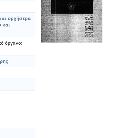
 και ορχήστρα
ο και
ό όργανο:
άρης