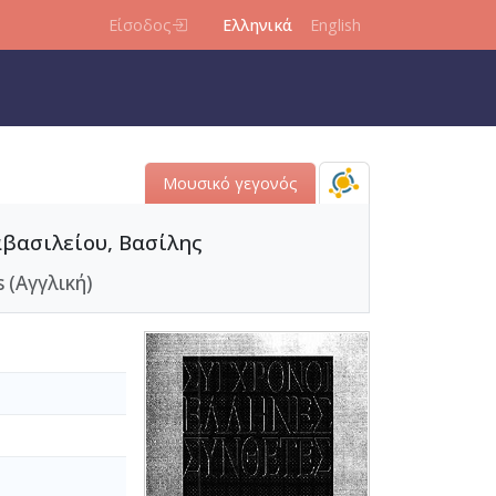
Είσοδος
Ελληνικά
English
Μουσικό γεγονός
αβασιλείου, Βασίλης
 (Αγγλική)