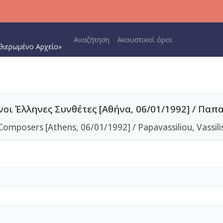
Main navigation
Αναζήτηση
Ακουστικοί όροι
θιερωμένο Αρχείο»
ι Έλληνες Συνθέτες [Αθήνα, 06/01/1992] / Παπ
posers [Athens, 06/01/1992] / Papavassiliou, Vassilis