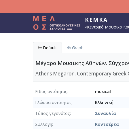
Παράκαμψη προς το κυρίως περιεχόμενο
ΚΕΜΚΑ
«Κεντρικό Μουσικό Κα
Default
Graph
Μέγαρο Μουσικής Αθηνών. Σύγχρονο
Athens Megaron. Contemporary Greek Com
Είδος οντότητας
musical
Γλώσσα οντότητας
Ελληνική
Τύπος γεγονότος
Συναυλία
Συλλογή
Κοντσέρτα