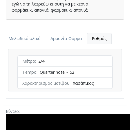
εγώ να τη λατρεύω κι αυτή να µε κερνά
φαρµάκι κι απονιά, φαρµάκι κι απονιά
Φυγ’ από µένα τρελή γυναίκα
φυγ’ από µένα κι όπου θες αλλού να πας
κι όταν θα σµίξεις µ’ αυτόν που θ’ αγαπήσεις
Μελωδικό υλικό
Αρμονία-Φόρμα
Ρυθμός
τότε θα µάθεις στ’ αλήθεια ν’ αγαπάς
Κάντε µου τη χάρη και φέρτε µου να πιώ
απόψε που πονώ, απόψε που πονώ
Μέτρο
2/4
Tempo
Quarter note ~ 52
Χαρακτηρισμός μοτίβου
Χασάπικος
Βίντεο