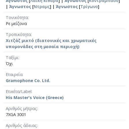
Άγνωστος
[
Λαϊκή κιθάρα
] |
Άγνωστος
[
Κοντραμπάσο
]
|
Άγνωστος
[
Ντραμς
] |
Άγνωστος
[
Τρίγωνο
]
Τονικότητα
Ρε μείζονα
Τροπικότητα
Χιτζάζ μικτό (διατονικές και χρωματικές
υπομονάδες στη μεσαία περιοχή)
Ταξίμι
Όχι
Εταιρεία
Gramophone Co. Ltd.
Ετικέτα/Label
His Master's Voice (Greece)
Αριθμός μήτρας
7XGA 3001
Αριθμός άδειας