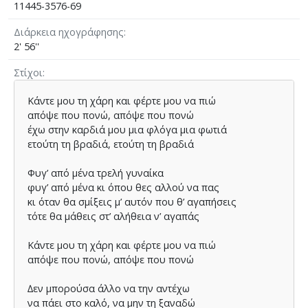
11445-3576-69
Διάρκεια ηχογράφησης
2' 56''
Στίχοι
Κάντε µου τη χάρη και φέρτε µου να πιώ
απόψε που πονώ, απόψε που πονώ
έχω στην καρδιά µου µια φλόγα µια φωτιά
ετούτη τη βραδιά, ετούτη τη βραδιά
Φυγ’ από µένα τρελή γυναίκα
φυγ’ από µένα κι όπου θες αλλού να πας
κι όταν θα σµίξεις µ’ αυτόν που θ’ αγαπήσεις
τότε θα µάθεις στ’ αλήθεια ν’ αγαπάς
Κάντε µου τη χάρη και φέρτε µου να πιώ
απόψε που πονώ, απόψε που πονώ
∆εν µπορούσα άλλο να την αντέχω
να πάει στο καλό, να µην τη ξαναδώ