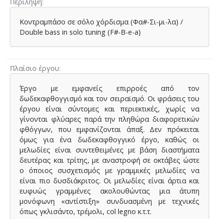
Περίληψη
Κοντραμπάσο σε σόλο χόρδισμα (Φα#-Σι-μι-λα) /
Double bass in solo tuning (F#-B-e-a)
Πλαίσιο έργου
Έργο με εμφανείς επιρροές από τον
δωδεκαφθογγισμό και τον σειραϊσμό. Οι φράσεις του
έργου είναι σύντομες και περιεκτικές, χωρίς να
γίνονται φλύαρες παρά την πληθώρα διαφορετικών
φθόγγων, που εμφανίζονται άπαξ. Δεν πρόκειται
όμως για ένα δωδεκαφθογγικό έργο, καθώς οι
μελωδίες είναι συντεθειμένες με βάση διαστήματα
δευτέρας και τρίτης, με αναστροφή σε οκτάβες ώστε
ο όποιος συσχετισμός με γραμμικές μελωδίες να
είναι πιο δυσδιάκριτος. Οι μελωδίες είναι άρτια και
ευφυώς γραμμένες ακολουθώντας μια άτυπη
μονόφωνη «αντίστιξη» συνδυασμένη με τεχνικές
όπως γκλισάντο, τρέμολι, col legno κ.τ.τ.