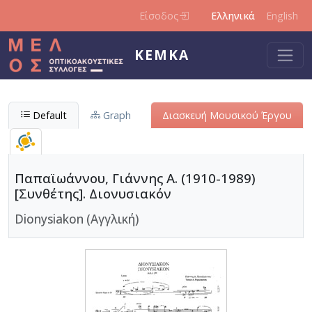
Παράκαμψη προς το κυρίως περιεχόμενο
Είσοδος
Ελληνικά
English
ΚΕΜΚΑ
Default
Graph
Διασκευή Μουσικού Έργου
Παπαϊωάννου, Γιάννης Α. (1910-1989)
[Συνθέτης]. Διονυσιακόν
Dionysiakon (Αγγλική)