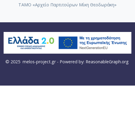
ΤΑΜΟ «Αρχείο Παρτιτούρων Μίκη Θεοδωράκη»
© 2025
melos-project.gr
- Powered by:
ReasonableGraph.org