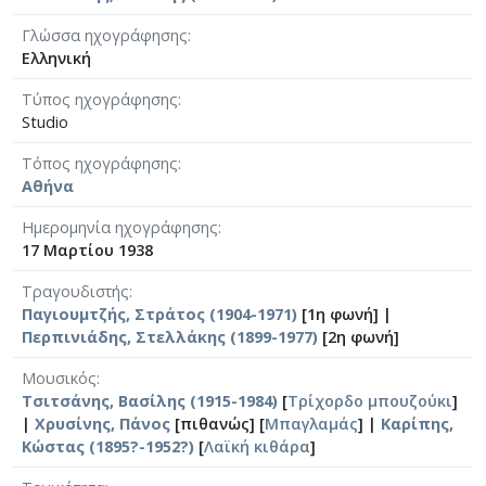
Γλώσσα ηχογράφησης
Ελληνική
Τύπος ηχογράφησης
Studio
Τόπος ηχογράφησης
Αθήνα
Ημερομηνία ηχογράφησης
17 Μαρτίου 1938
Τραγουδιστής
Παγιουμτζής, Στράτος (1904-1971)
[1η φωνή] |
Περπινιάδης, Στελλάκης (1899-1977)
[2η φωνή]
Μουσικός
Τσιτσάνης, Βασίλης (1915-1984)
[
Τρίχορδο μπουζούκι
]
|
Χρυσίνης, Πάνος
[πιθανώς] [
Μπαγλαμάς
] |
Καρίπης,
Κώστας (1895?-1952?)
[
Λαϊκή κιθάρα
]