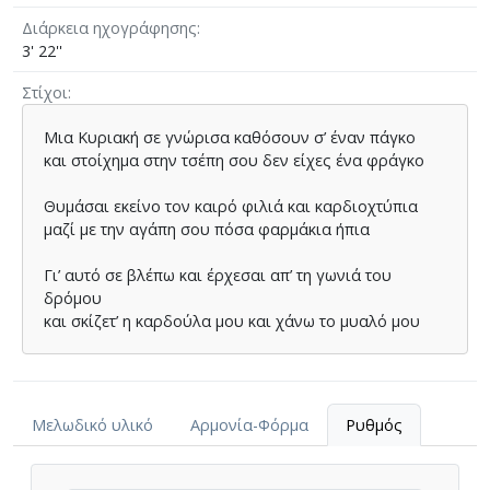
Διάρκεια ηχογράφησης
3' 22''
Στίχοι
Μια Κυριακή σε γνώρισα καθόσουν σ’ έναν πάγκο
και στοίχηµα στην τσέπη σου δεν είχες ένα φράγκο
Θυµάσαι εκείνο τον καιρό φιλιά και καρδιοχτύπια
µαζί µε την αγάπη σου πόσα φαρµάκια ήπια
Γι’ αυτό σε βλέπω και έρχεσαι απ’ τη γωνιά του
δρόµου
και σκίζετ’ η καρδούλα µου και χάνω το µυαλό µου
Μελωδικό υλικό
Αρμονία-Φόρμα
Ρυθμός