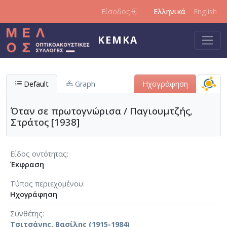
Παράκαμψη προς το κυρίως περιεχόμενο
Είσοδος
Ελληνικά
English
ΚΕΜΚΑ
Default
Graph
Ηχογράφηση
Όταν σε πρωτογνώρισα / Παγιουμτζής,
Στράτος [1938]
Είδος οντότητας
Έκφραση
Τύπος περιεχομένου
Ηχογράφηση
Συνθέτης
Τσιτσάνης, Βασίλης (1915-1984)