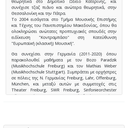
θεωρητικά στο Δημοτικό Ωδείο Κατερίνης, και
συνέχισε τζαζ πιάνο και ανώτερα θεωρητικά, στην
Θεσσαλονίκη και την Πάτρα.
Το 2004 εισάγεται στο Τμήμα Μουσικής Επιστήμης
και Τέχνης του Πανεπιστημίου Μακεδονίας, όπου θα
ολοκληρώσει ανώτατες προπτυχιακές σπουδές στην
ειδίκευση "Κοντραμπάσο" στη Κατεύθυνση
"Ευρωπαϊκή (κλασική) Μουσική".
Θα συνεχίσει στην Γερμανία (2011-2020) όπου
παρακολουθεί μαθήματα με τον Bozo Paradzik
(Musikhochschule Freiburg) και τον Mathias Weber
(Musikhochschule Stuttgart). Συμπράττει με ορχήστρες
σε πόλεις της Ν. Γερμανίας Freiburg, Lahr, Offenburg,
München, και μεταξύ αυτών με συμμετοχές στις
Theater Freiburg, SWR Freiburg, Sinfonieorchester
Villingen Schwenningen, ORSO, Filmfoniker München,
Airbus Orchester München.
Έχει παρακολουθήσει σεμινάρια Κοντραμπάσου με
τους Song Choi, Josef Niederhammer, Petia Bagovska,
καθώς και παιδαγωγικά σεμινάρια, όπως η
διδασκαλία εγχόρδων κατά τον Paul Roland