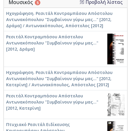
Μουσικός
Προβολή λίστας
5
(Landesmusikakademie NRW, Heek-Neiborg), και την
διδακτική στην προσχολική αγωγή (Elementa Musica
Ηχογράφηση. Ρεσιτάλ Κοντραμπάσου Απόστολου
Institut, Königsfeld). Ιδρύει το μουσικό εργαστήρι
Αντωνακόπουλου "Συμβαίνουν γύρω μας..." [2012,
„Kinderbogen“ στο Emmendingen στο οποίο διδάσκει
Δράμα] / Αντωνακόπουλος, Απόστολος [2012]
σε παιδιά ηλικίας από 5 ετών, ενώ συνεργάζεται
παράλληλα με τον Γερμανικό Ερυθρό Σταυρό σε ένα
Ρεσιτάλ Κοντραμπάσου Απόστολου
πρόγραμμα ένταξης μεταναστών στην δυτική
Αντωνακόπουλου "Συμβαίνουν γύρω μας..."
κουλτούρα.
[2012, Δράμα]
Επιστρέφοντας στην Ελλάδα και δη στη γενέτειρά του
το 2018, συνεχίζει με ζήλο την λειτουργία μουσικών
εργαστηρίων, ιδρύει το Minibass Academy το οποίο
Ηχογράφηση. Ρεσιτάλ Κοντραμπάσου Απόστολου
διατηρεί μέχρι το 2021 και ασχολείται με τη μελέτη
Αντωνακόπουλου "Συμβαίνουν γύρω μας..." [2012,
έργων Ελλήνων συνθετών για κοντραμπάσο και
Κατερίνη] / Αντωνακόπουλος, Απόστολος [2012]
πιάνο. Έκτοτε εργάζεται ως μόνιμος καθηγητής
Κοντραμπάσου στο Μουσικό Σχολείο Ιλίου.
Ρεσιτάλ Κοντραμπάσου Απόστολου
Αντωνακόπουλου "Συμβαίνουν γύρω μας..."
[2012, Κατερίνη]
Πτυχιακό Ρεσιτάλ Ειδίκευσης
Κοντραμπάσου Απόστολου