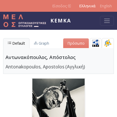
Παράκαμψη προς το κυρίως περιεχόμενο
Είσοδος
Ελληνικά
English
ΚΕΜΚΑ
Default
Graph
Πρόσωπο
Αντωνακόπουλος, Απόστολος
Antonakopoulos, Apostolos (Αγγλική)