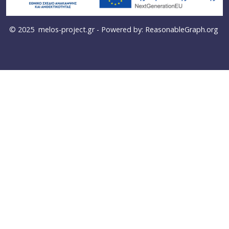
© 2025
melos-project.gr
- Powered by:
ReasonableGraph.org