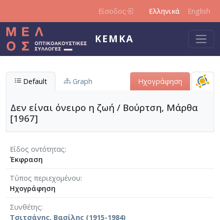
Παράκαμψη προς το κυρίως περιεχόμενο
Είσοδος
Ελληνικά
English
ΚΕΜΚΑ
Default
Graph
Ηχογράφηση
Δεν είναι όνειρο η ζωή / Βούρτση, Μάρθα
[1967]
Είδος οντότητας
Έκφραση
Τύπος περιεχομένου
Ηχογράφηση
Συνθέτης
Τσιτσάνης, Βασίλης (1915-1984)