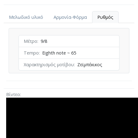
Μελωδικό υλικό
Αρμονία-Φόρμα
Ρυθμός
Μέτρο
9/8
Tempo
Eighth note ~ 65
Χαρακτηρισμός μοτίβου
Ζεϊμπέκικος
Βίντεο