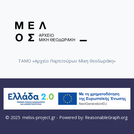
ΤΑΜΟ «Αρχείο Παρτιτούρων Μίκη Θεοδωράκη»
© 2025
melos-project.gr
- Powered by:
ReasonableGraph.org