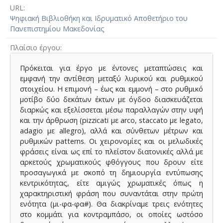
URL
Ψηφιακή Βιβλιοθήκη και Ιδρυματικό Αποθετήριο του
Πανεπιστημίου Μακεδονίας
Πλαίσιο έργου
Πρόκειται για έργο με έντονες μεταπτώσεις και
εμφανή την αντίθεση μεταξύ λυρικού και ρυθμικού
στοιχείου. Η επιμονή – έως και εμμονή – στο ρυθμικό
μοτίβο δύο δεκάτων έκτων με όγδοο διασκευάζεται
διαρκώς και εξελίσσεται μέσω παραλλαγών στην υφή
και την άρθρωση (pizzicati με arco, staccato με legato,
adagio με allegro), αλλά και σύνθετων μέτρων και
ρυθμικών patterns. Οι χειρονομίες και οι μελωδικές
φράσεις είναι ως επί το πλείστον διατονικές αλλά με
αρκετούς χρωματικούς φθόγγους που δρουν είτε
προσαγωγικά με σκοπό τη δημιουργία εντύπωσης
κεντρικότητας, είτε αμιγώς χρωματικές όπως η
χαρακτηριστική φράση που συναντάται στην πρώτη
ενότητα (μι-φα-φα#). Θα διακρίναμε τρεις ενότητες
στο κομμάτι για κοντραμπάσο, οι οποίες ωστόσο