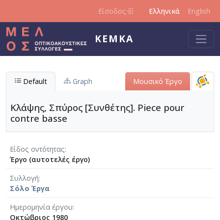
Παράκαμψη προς το κυρίως περιεχόμενο
Είσοδος
Ελληνικά
English
ΚΕΜΚΑ
Default
Graph
Μουσικό Έργο
Κλάψης, Σπύρος [Συνθέτης]. Piece pour
contre basse
Είδος οντότητας
Έργο (αυτοτελές έργο)
Συλλογή
Σόλο Έργα
Ημερομηνία έργου
Οκτώβριος 1980