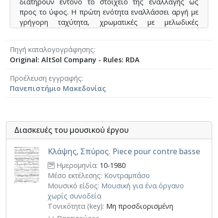
διατηρούν έντονο το στοιχείο της εναλλαγής ως
προς το ύφος. Η πρώτη ενότητα εναλλάσσει αργή με
γρήγορη ταχύτητα, χρωματικές με μελωδικές
χειρονομίες, forte με piano, pizzicato με arco, και
παίξιμο στην χαμηλή και ψηλή περιοχή του οργάνου.
Πηγή καταλογογράφησης
Στη δεύτερη ενότητα οι ενιαίες μελωδικές γραμμές
Original: AltSol Company - Rules: RDA
έρχονται σε αντίθεση με ρυθμικές και συγκοπτόμενες
φράσεις, που σταδιακά οδηγούν σε μια σύνθεση
Προέλευση εγγραφής
αυτών των δύο στοιχείων στην ψηλότερη περιοχή του
Πανεπιστήμιο Μακεδονίας
οργάνου. Η τελευταία ενότητα έχει στοιχεία
λυρικότητας και νοσταλγίας, αλλά και χειρονομίες
που παραπέμπουν σε πιο χορευτική μουσική.
Διασκευές του μουσικού έργου
Κλάψης, Σπύρος. Piece pour contre basse
Ημερομηνία:
10-1980
Μέσο εκτέλεσης:
Κοντραμπάσο
Μουσικό είδος:
Μουσική για ένα όργανο
χωρίς συνοδεία
Τονικότητα (key):
Μη προσδιορισμένη